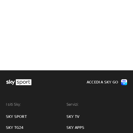
ACCEDI A SKY GO
I siti Sky:
Servizi:
SKY SPORT
SKY TV
SKY TG24
SKY APPS