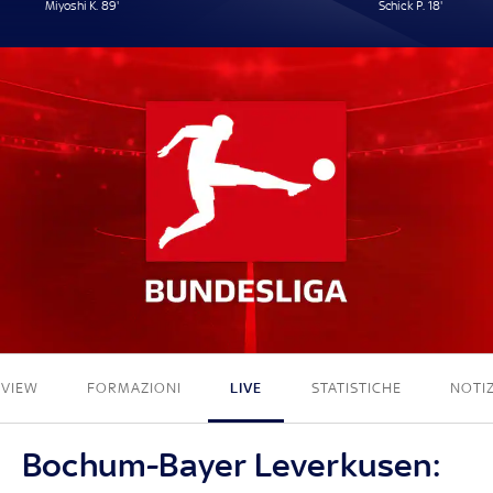
Miyoshi K. 89'
Schick P. 18'
1 - 1
EVIEW
FORMAZIONI
LIVE
STATISTICHE
NOTIZ
Bochum-Bayer Leverkusen: