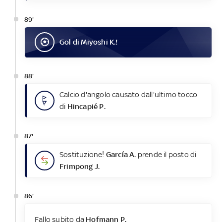
89'
Gol
di
Miyoshi K.
!
88'
Calcio d'angolo causato dall'ultimo tocco
di
Hincapié P.
87'
Sostituzione!
García A.
prende il posto di
Frimpong J.
86'
Fallo subito da
Hofmann P.