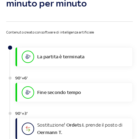
minuto per minuto
Contenuto creato con software di intelligenza artificiale
La partita è terminata
90'+6'
Fine secondo tempo
90'+3'
Sostituzione!
Ordets I.
prende il posto di
Oermann T.