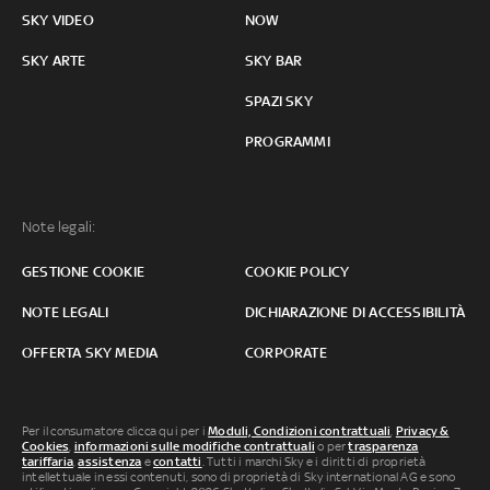
SKY VIDEO
NOW
SKY ARTE
SKY BAR
SPAZI SKY
PROGRAMMI
Note legali:
GESTIONE COOKIE
COOKIE POLICY
NOTE LEGALI
DICHIARAZIONE DI ACCESSIBILITÀ
OFFERTA SKY MEDIA
CORPORATE
Per il consumatore clicca qui per i
Moduli, Condizioni contrattuali
,
Privacy &
Cookies
,
informazioni sulle modifiche contrattuali
o per
trasparenza
tariffaria
,
assistenza
e
contatti
. Tutti i marchi Sky e i diritti di proprietà
intellettuale in essi contenuti, sono di proprietà di Sky international AG e sono