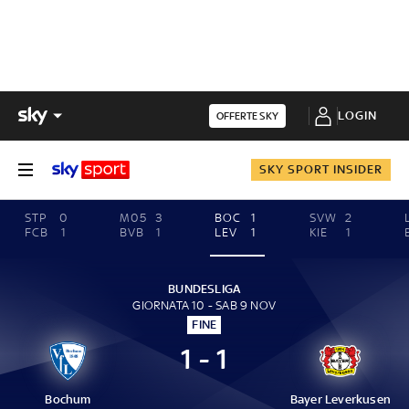
LOGIN
OFFERTE SKY
SKY SPORT INSIDER
STP
0
M05
3
BOC
1
SVW
2
FCB
1
BVB
1
LEV
1
KIE
1
BUNDESLIGA
GIORNATA 10 - SAB 9 NOV
FINE
1 - 1
Bochum
Bayer Leverkusen