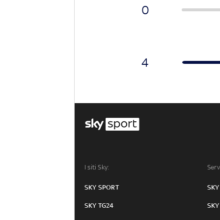
0
4
I siti Sky:
Serv
SKY SPORT
SKY
SKY TG24
SKY