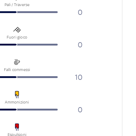
Pali / Traverse
0
Fuori gioco
0
Falli commessi
10
Ammonizioni
0
Espulsioni