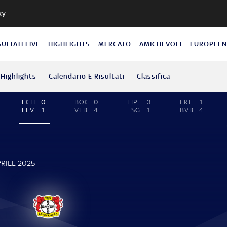
ky
SULTATI LIVE
HIGHLIGHTS
MERCATO
AMICHEVOLI
EUROPEI 
Highlights
Calendario E Risultati
Classifica
FCH
0
BOC
0
LIP
3
FRE
1
LEV
1
VFB
4
TSG
1
BVB
4
PRILE 2025