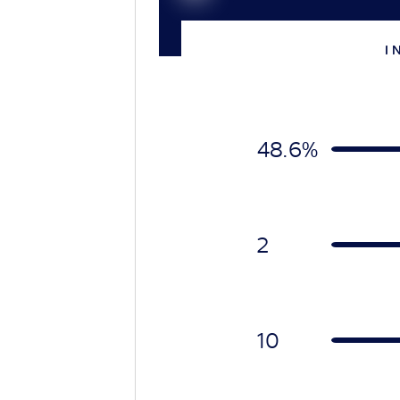
I 
48.6%
2
10