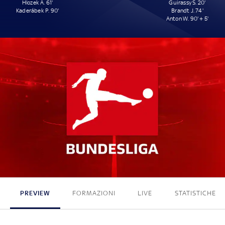
Hlozek A. 61'
Guirassy S. 20'
Kaderábek P. 90'
Brandt J. 74'
Anton W. 90' + 5'
2 - 3
PREVIEW
FORMAZIONI
LIVE
STATISTICHE