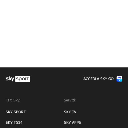
ACCEDI A SKY GO
I siti Sky:
Servizi:
SKY SPORT
SKY TV
SKY TG24
SKY APPS