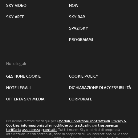
SKY VIDEO
NOW
SKY ARTE
SKY BAR
SPAZI SKY
PROGRAMMI
Note legali:
GESTIONE COOKIE
COOKIE POLICY
NOTE LEGALI
DICHIARAZIONE DI ACCESSIBILITÀ
OFFERTA SKY MEDIA
CORPORATE
Per il consumatore clicca qui per i
Moduli, Condizioni contrattuali
,
Privacy &
Cookies
,
informazioni sulle modifiche contrattuali
o per
trasparenza
tariffaria
,
assistenza
e
contatti
. Tutti i marchi Sky e i diritti di proprietà
intellettuale in essi contenuti, sono di proprietà di Sky international AG e sono