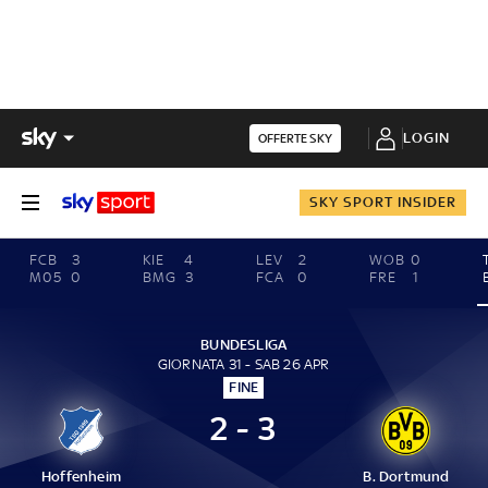
LOGIN
OFFERTE SKY
SKY SPORT INSIDER
FCB
3
KIE
4
LEV
2
WOB
0
M05
0
BMG
3
FCA
0
FRE
1
BUNDESLIGA
GIORNATA 31 - SAB 26 APR
FINE
2 - 3
Hoffenheim
B. Dortmund