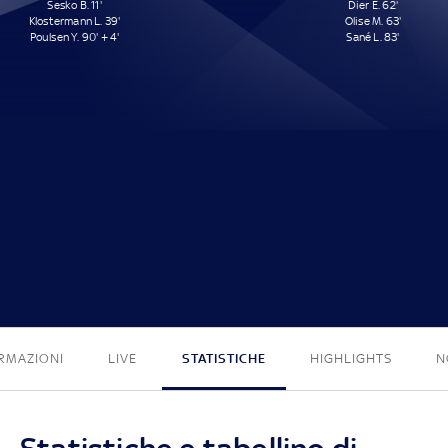
Sesko B. 11'
Dier E. 62'
Klostermann L. 39'
Olise M. 63'
Poulsen Y. 90' + 4'
Sané L. 83'
3 - 3
RMAZIONI
LIVE
STATISTICHE
HIGHLIGHTS
N