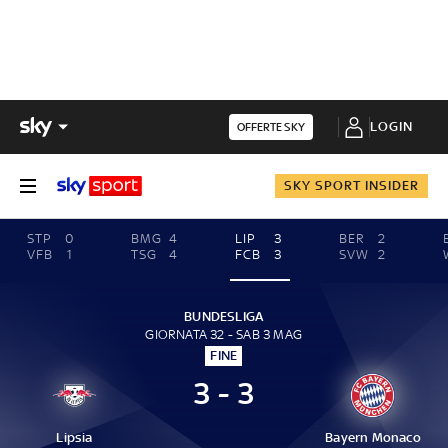
LOGIN
OFFERTE SKY
SKY SPORT INSIDER
STP
0
BMG
4
LIP
3
BER
2
VFB
1
TSG
4
FCB
3
SVW
2
BUNDESLIGA
GIORNATA 32 - SAB 3 MAG
FINE
3 - 3
Lipsia
Bayern Monaco