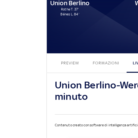
Union Berlino
Rothe T. 37'
Bénes L. 84'
PREVIEW
FORMAZIONI
LI
Union Berlino-Wer
minuto
Contenuto creato con software di intelligenza artifici