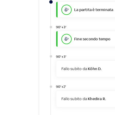
La partita è terminata
90'+3'
Fine secondo tempo
90'+3'
Fallo subito da
Köhn D.
90'+2'
Fallo subito da
Khedira R.