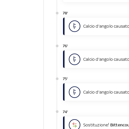
78'
Calcio d'angolo causato
76'
Calcio d'angolo causato
75'
Calcio d'angolo causato
74'
Sostituzione!
Bittencou