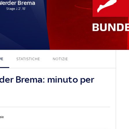
Werder Brema
Stage J. 2', 15'
2 - 2
VE
STATISTICHE
NOTIZIE
der Brema: minuto per
ale