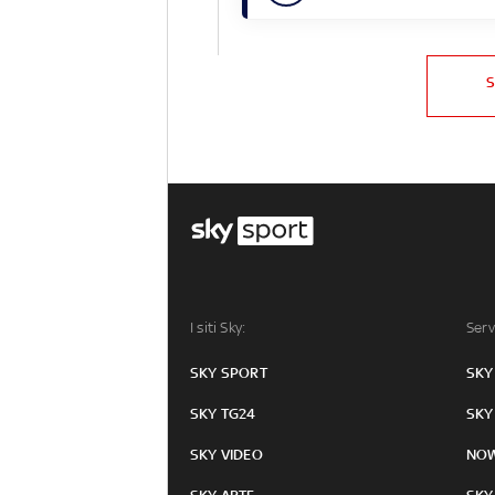
I siti Sky:
Serv
SKY SPORT
SKY
SKY TG24
SKY
SKY VIDEO
NO