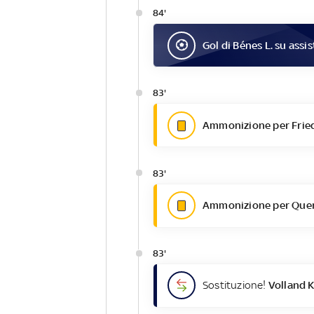
84'
Gol
di
Bénes L.
su assis
83'
Ammonizione per Fried
83'
Ammonizione per Querf
83'
Sostituzione!
Volland K