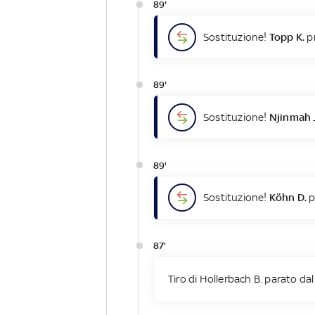
89'
Sostituzione!
Topp K.
pr
89'
Sostituzione!
Njinmah 
89'
Sostituzione!
Köhn D.
p
87'
Tiro di Hollerbach B. parato dal