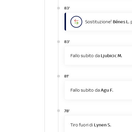
83'
Sostituzione!
Bénes L.
p
83'
Fallo subito da
Ljubicic M.
81'
Fallo subito da
Agu F.
78'
Tiro fuori di
Lynen S.