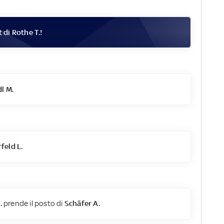
t di
Rothe T.
!
l M.
eld L.
.
prende il posto di
Schäfer A.