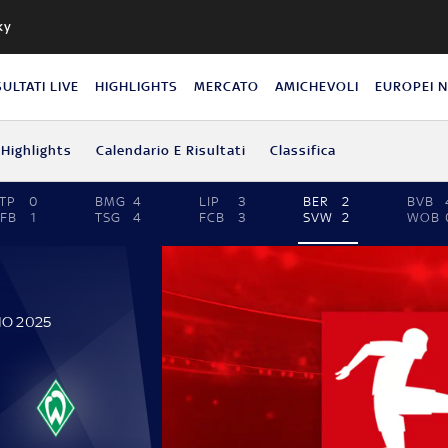
ky
SULTATI LIVE
HIGHLIGHTS
MERCATO
AMICHEVOLI
EUROPEI 
Highlights
Calendario E Risultati
Classifica
TP
0
BMG
4
LIP
3
BER
2
BVB
FB
1
TSG
4
FCB
3
SVW
2
WOB
IO 2025