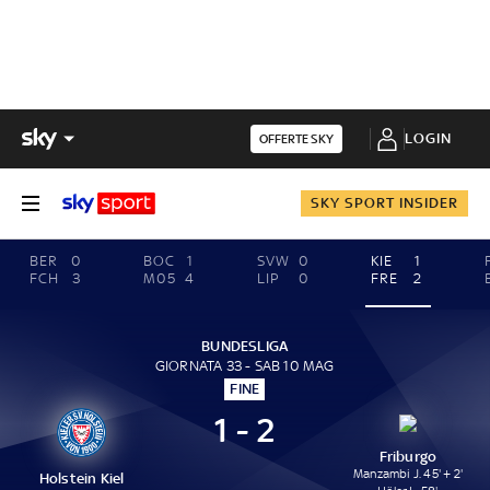
LOGIN
OFFERTE SKY
SKY SPORT INSIDER
BER
0
BOC
1
SVW
0
KIE
1
FCH
3
M05
4
LIP
0
FRE
2
BUNDESLIGA
GIORNATA 33 - SAB 10 MAG
FINE
1 - 2
Friburgo
Manzambi J. 45' + 2'
Holstein Kiel