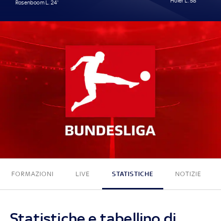
Höler L. 58'
Rosenboom L. 24'
1 - 2
FORMAZIONI
LIVE
STATISTICHE
NOTIZIE
Statistiche e tabellino di