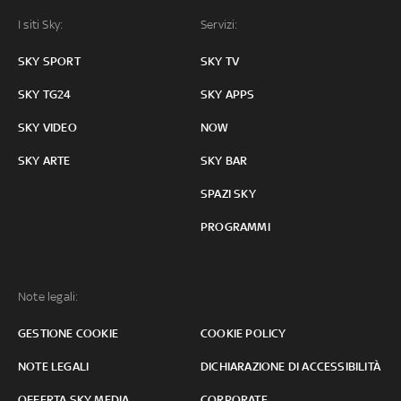
I siti Sky:
Servizi:
SKY SPORT
SKY TV
SKY TG24
SKY APPS
SKY VIDEO
NOW
SKY ARTE
SKY BAR
SPAZI SKY
PROGRAMMI
Note legali:
GESTIONE COOKIE
COOKIE POLICY
NOTE LEGALI
DICHIARAZIONE DI ACCESSIBILITÀ
OFFERTA SKY MEDIA
CORPORATE