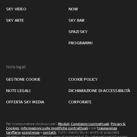
SKY VIDEO
NOW
SKY ARTE
SKY BAR
SPAZI SKY
PROGRAMMI
Note legali:
GESTIONE COOKIE
COOKIE POLICY
NOTE LEGALI
DICHIARAZIONE DI ACCESSIBILITÀ
OFFERTA SKY MEDIA
CORPORATE
Per il consumatore clicca qui per i
Moduli, Condizioni contrattuali
,
Privacy &
Cookies
,
informazioni sulle modifiche contrattuali
o per
trasparenza
tariffaria
,
assistenza
e
contatti
. Tutti i marchi Sky e i diritti di proprietà
intellettuale in essi contenuti, sono di proprietà di Sky international AG e sono