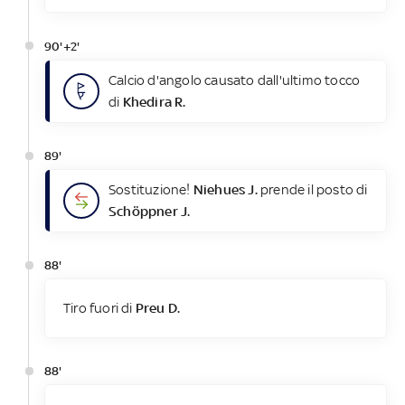
90'+2'
Calcio d'angolo causato dall'ultimo tocco
di
Khedira R.
89'
Sostituzione!
Niehues J.
prende il posto di
Schöppner J.
88'
Tiro fuori di
Preu D.
88'