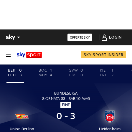
LOGIN
OFFERTE SKY
SKY SPORT INSIDER
BER
0
BOC
1
SVW
0
KIE
1
FCH
3
M05
4
LIP
0
FRE
2
BUNDESLIGA
GIORNATA 33 - SAB 10 MAG
FINE
0 - 3
Union Berlino
Heidenheim