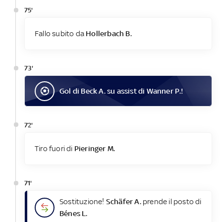
75'
Fallo subito da
Hollerbach B.
73'
Gol
di
Beck A.
su assist di
Wanner P.
!
72'
Tiro fuori di
Pieringer M.
71'
Sostituzione!
Schäfer A.
prende il posto di
Bénes L.