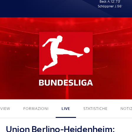
Beck A. 12', 73'
Schöppner J. 56'
0 - 3
EVIEW
FORMAZIONI
LIVE
STATISTICHE
NOTIZ
Union Berlino-Heidenheim: