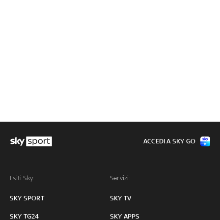
ACCEDI A SKY GO
I siti Sky:
Servizi:
SKY SPORT
SKY TV
SKY TG24
SKY APPS