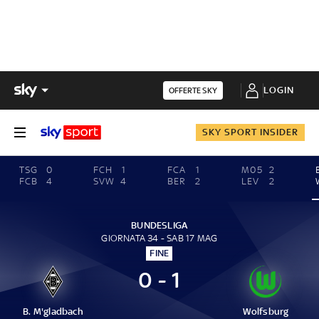
LOGIN
OFFERTE SKY
SKY SPORT INSIDER
TSG
0
FCH
1
FCA
1
M05
2
FCB
4
SVW
4
BER
2
LEV
2
BUNDESLIGA
GIORNATA 34 - SAB 17 MAG
FINE
0 - 1
B. M'gladbach
Wolfsburg