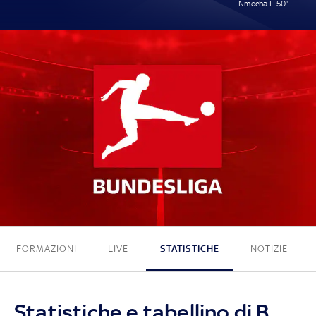
Nmecha L. 50'
0 - 1
FORMAZIONI
LIVE
STATISTICHE
NOTIZIE
Statistiche e tabellino di B.