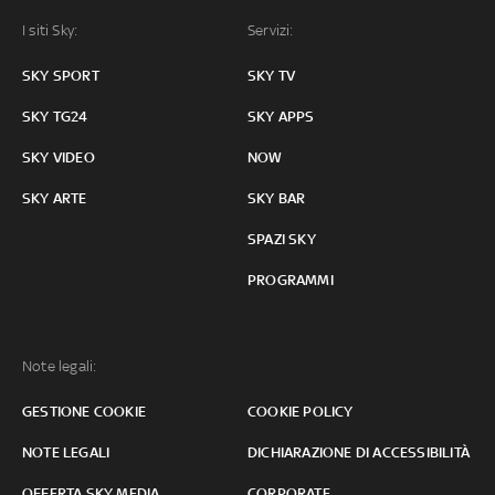
I siti Sky:
Servizi:
SKY SPORT
SKY TV
SKY TG24
SKY APPS
SKY VIDEO
NOW
SKY ARTE
SKY BAR
SPAZI SKY
PROGRAMMI
Note legali:
GESTIONE COOKIE
COOKIE POLICY
NOTE LEGALI
DICHIARAZIONE DI ACCESSIBILITÀ
OFFERTA SKY MEDIA
CORPORATE