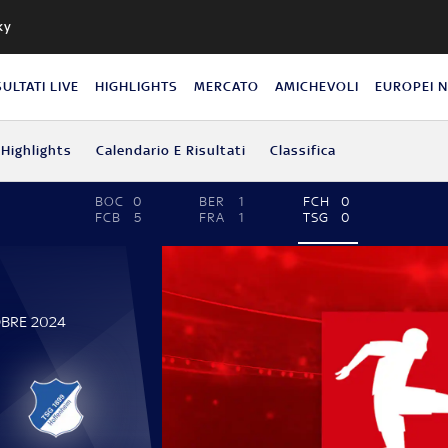
ky
SULTATI LIVE
HIGHLIGHTS
MERCATO
AMICHEVOLI
EUROPEI 
Highlights
Calendario E Risultati
Classifica
BOC
0
BER
1
FCH
0
FCB
5
FRA
1
TSG
0
OBRE 2024