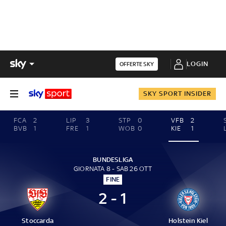
LOGIN
OFFERTE SKY
SKY SPORT INSIDER
FCA
2
LIP
3
STP
0
VFB
2
BVB
1
FRE
1
WOB
0
KIE
1
BUNDESLIGA
GIORNATA 8 - SAB 26 OTT
FINE
2 - 1
Stoccarda
Holstein Kiel