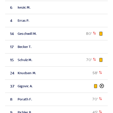
6
Ivezic M.
4
Erras P.
80'
14
Geschwill M.
17
Becker T.
70'
15
Schulz M.
58'
24
Knudsen M.
37
Gigovic A.
70'
8
Porath F.
45'
9
Pichler B.