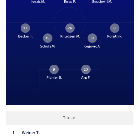
Ivezic M.
Erras P.
Geschwill M.
17
24
8
Becker T.
Knudsen M.
Porath F.
15
37
Schulz M.
Gigovic A.
9
20
Pichler B.
Arp F.
Titolari
1
Weiner T.