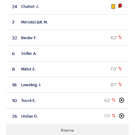
24
Chabot J.
7
Mittelstädt M.
62'
32
Rieder F.
6
Stiller A.
70'
8
Millot E.
87'
18
Leweling J.
62'
10
Touré E.
70'
26
Undav D.
Riserve