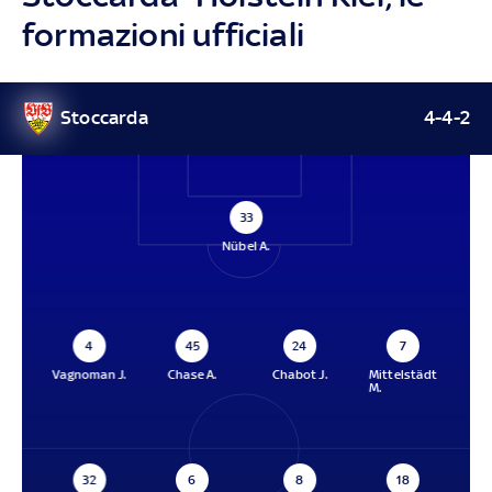
formazioni ufficiali
Stoccarda
4-4-2
33
Nübel A.
4
45
24
7
Vagnoman J.
Chase A.
Chabot J.
Mittelstädt
M.
32
6
8
18