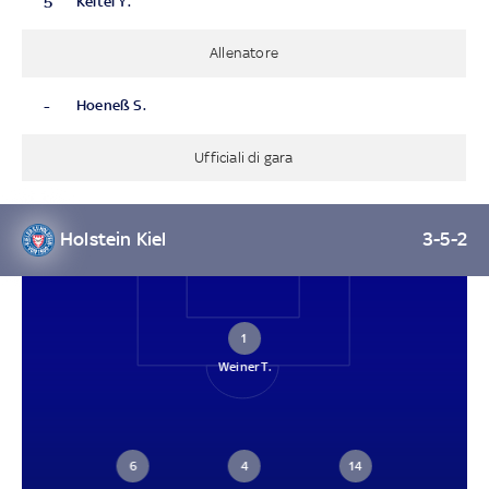
5
Keitel Y.
Allenatore
-
Hoeneß S.
Ufficiali di gara
Holstein Kiel
3-5-2
1
Weiner T.
6
4
14