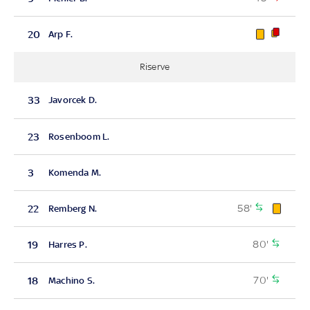
20
Arp F.
Riserve
33
Javorcek D.
23
Rosenboom L.
3
Komenda M.
58'
22
Remberg N.
80'
19
Harres P.
70'
18
Machino S.