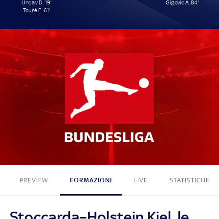
Undav D. 19'
Gigovic A. 84'
Touré E. 61'
2 - 1
PREVIEW
FORMAZIONI
LIVE
STATISTICHE
Stoccarda–Holstein Kiel, le