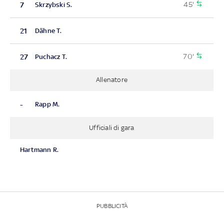
45'
7
Skrzybski S.
21
Dähne T.
70'
27
Puchacz T.
Allenatore
-
Rapp M.
Ufficiali di gara
Hartmann R.
PUBBLICITÀ