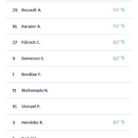
70'
29
Rouault A.
70'
16
Karazor A.
62'
27
Führich C.
62'
9
Demirovic E.
1
Bredlow F.
11
Woltemade N.
15
Stenzel P.
87'
3
Hendriks R.