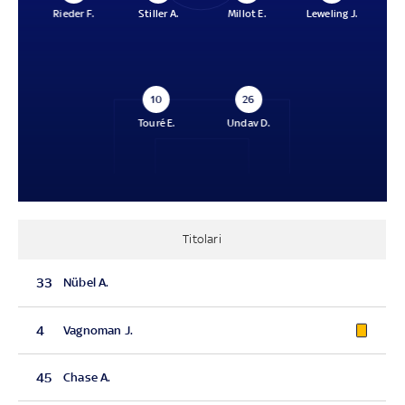
Rieder F.
Stiller A.
Millot E.
Leweling J.
10
26
Touré E.
Undav D.
Titolari
33
Nübel A.
4
Vagnoman J.
45
Chase A.