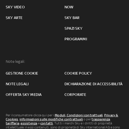
SKY VIDEO
NOW
SKY ARTE
SKY BAR
SPAZI SKY
PROGRAMMI
Note legali:
GESTIONE COOKIE
COOKIE POLICY
NOTE LEGALI
DICHIARAZIONE DI ACCESSIBILITÀ
OFFERTA SKY MEDIA
CORPORATE
Per il consumatore clicca qui per i
Moduli, Condizioni contrattuali
,
Privacy &
Cookies
,
informazioni sulle modifiche contrattuali
o per
trasparenza
tariffaria
,
assistenza
e
contatti
. Tutti i marchi Sky e i diritti di proprietà
intellettuale in essi contenuti, sono di proprietà di Sky international AG e sono