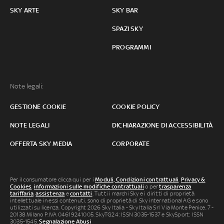
SKY ARTE
SKY BAR
SPAZI SKY
PROGRAMMI
Note legali:
GESTIONE COOKIE
COOKIE POLICY
NOTE LEGALI
DICHIARAZIONE DI ACCESSIBILITÀ
OFFERTA SKY MEDIA
CORPORATE
Per il consumatore clicca qui per i
Moduli, Condizioni contrattuali
,
Privacy &
Cookies
,
informazioni sulle modifiche contrattuali
o per
trasparenza
tariffaria
,
assistenza
e
contatti
. Tutti i marchi Sky e i diritti di proprietà
intellettuale in essi contenuti, sono di proprietà di Sky international AG e sono
utilizzati su licenza. Copyright 2026 Sky Italia - Sky Italia Srl Via Monte Penice, 7 -
20138 Milano P.IVA 04619241005. SkyTG24: ISSN 3035-1537 e SkySport: ISSN
3035-1545.
Segnalazione Abusi