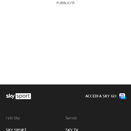
PUBBLICITÀ
ACCEDI A SKY GO
I siti Sky:
Servizi:
SKY SPORT
SKY TV