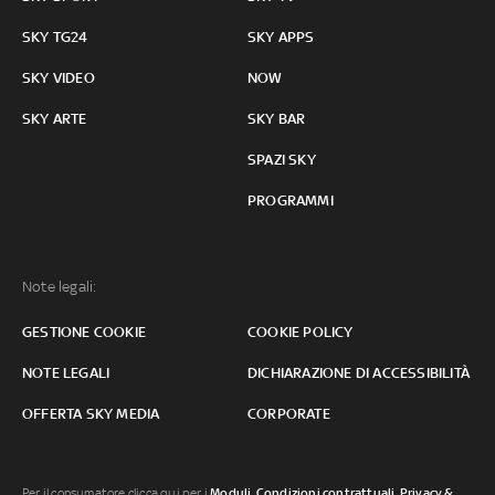
SKY TG24
SKY APPS
SKY VIDEO
NOW
SKY ARTE
SKY BAR
SPAZI SKY
PROGRAMMI
Note legali:
GESTIONE COOKIE
COOKIE POLICY
NOTE LEGALI
DICHIARAZIONE DI ACCESSIBILITÀ
OFFERTA SKY MEDIA
CORPORATE
Per il consumatore clicca qui per i
Moduli, Condizioni contrattuali
,
Privacy &