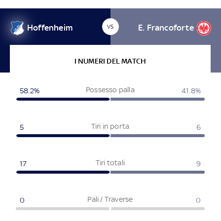
Hoffenheim
E. Francoforte
VS
I NUMERI DEL MATCH
Possesso palla
58.2
%
41.8
%
Tiri in porta
5
6
Tiri totali
17
9
Pali / Traverse
0
0