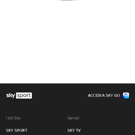
ACCEDI A SKY GO
I siti Sky:
Servizi:
SKY SPORT
SKY TV