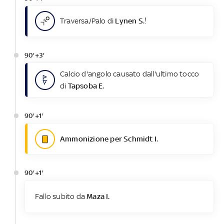
Traversa/Palo di
Lynen S.
!
90'+3'
Calcio d'angolo causato dall'ultimo tocco
di
Tapsoba E.
90'+1'
Ammonizione per Schmidt I.
90'+1'
Fallo subito da
Maza I.