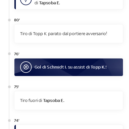
di
Tapsoba E.
80'
Tiro di Topp K. parato dal portiere avversario!
76'
Gol
di
Schmidt I.
su assist di
Topp K.
!
75'
Tiro fuori di
Tapsoba E.
74'