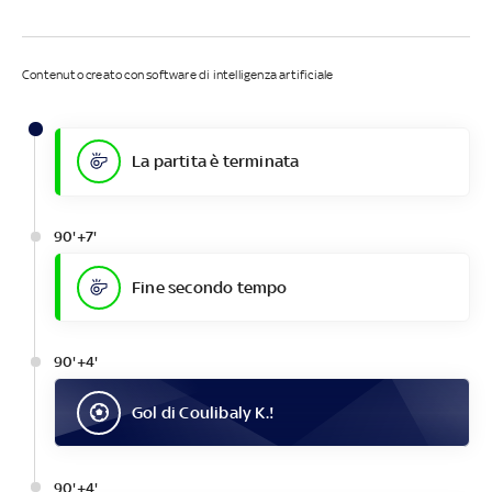
Contenuto creato con software di intelligenza artificiale
La partita è terminata
90'+7'
Fine secondo tempo
90'+4'
Gol
di
Coulibaly K.
!
90'+4'