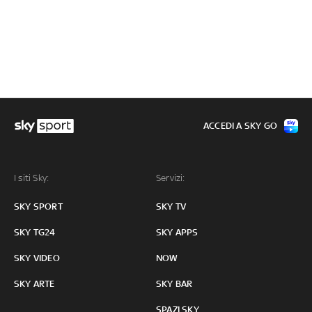
ACCEDI A SKY GO
I siti Sky:
Servizi:
SKY SPORT
SKY TV
SKY TG24
SKY APPS
SKY VIDEO
NOW
SKY ARTE
SKY BAR
SPAZI SKY