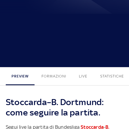
0 - 2
PREVIEW
FORMAZIONI
LIVE
STATISTICHE
Stoccarda–B. Dortmund:
come seguire la partita.
Segui live la partita di Bundesliga
Stoccarda
-
B.