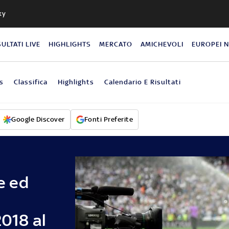
ky
SULTATI LIVE
HIGHLIGHTS
MERCATO
AMICHEVOLI
EUROPEI 
s
Classifica
Highlights
Calendario E Risultati
Google Discover
Fonti Preferite
e ed
2018 al