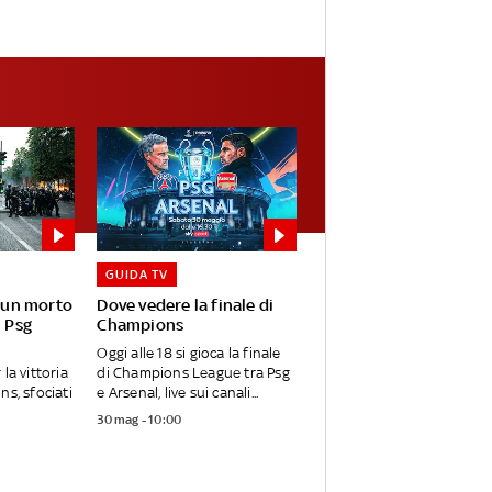
GUIDA TV
: un morto
Dove vedere la finale di
l Psg
Champions
Oggi alle 18 si gioca la finale
la vittoria
di Champions League tra Psg
ns, sfociati
e Arsenal, live sui canali...
30 mag - 10:00