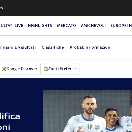
ky
SULTATI LIVE
HIGHLIGHTS
MERCATO
AMICHEVOLI
EUROPEI 
ndario E Risultati
Classifiche
Probabili Formazioni
Google Discover
Fonti Preferite
ifica
oni