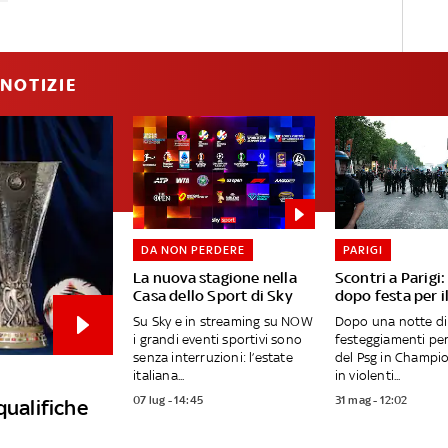
NOTIZIE
DA NON PERDERE
PARIGI
La nuova stagione nella
Scontri a Parigi
Casa dello Sport di Sky
dopo festa per i
Su Sky e in streaming su NOW
Dopo una notte di
i grandi eventi sportivi sono
festeggiamenti per 
senza interruzioni: l’estate
del Psg in Champio
italiana...
in violenti...
07 lug - 14:45
31 mag - 12:02
qualifiche