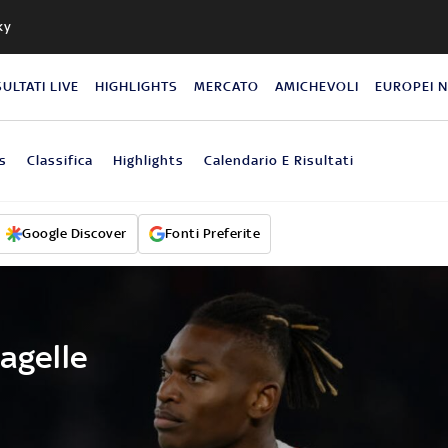
ky
SULTATI LIVE
HIGHLIGHTS
MERCATO
AMICHEVOLI
EUROPEI 
s
Classifica
Highlights
Calendario E Risultati
Google Discover
Fonti Preferite
pagelle