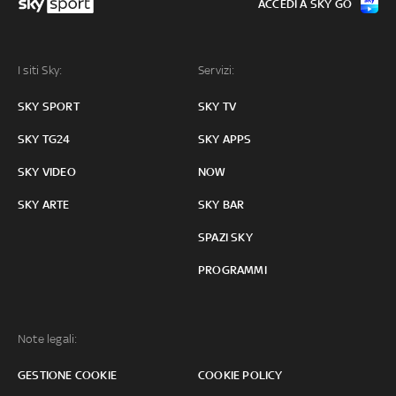
ACCEDI A SKY GO
I siti Sky:
Servizi:
SKY SPORT
SKY TV
SKY TG24
SKY APPS
SKY VIDEO
NOW
SKY ARTE
SKY BAR
SPAZI SKY
PROGRAMMI
Note legali:
GESTIONE COOKIE
COOKIE POLICY