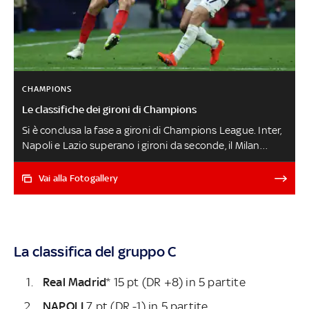
CHAMPIONS
Le classifiche dei gironi di Champions
Si è conclusa la fase a gironi di Champions League. Inter,
Napoli e Lazio superano i gironi da seconde, il Milan
'retrocede' in Europa League. Tra le eliminazioni a
sorpresa ci sono quelle di Manchester United e
Vai alla Fotogallery
Siviglia. Ecco la situazione finale in ogni girone, i risultati e
le regole in caso di arrivo a pari punti SORTEGGI
LIVE: CHAMPIONS - EUROPA LEAGUE
La classifica del gruppo C
Real Madrid
* 15 pt (DR +8) in 5 partite
NAPOLI
7 pt (DR -1) in 5 partite