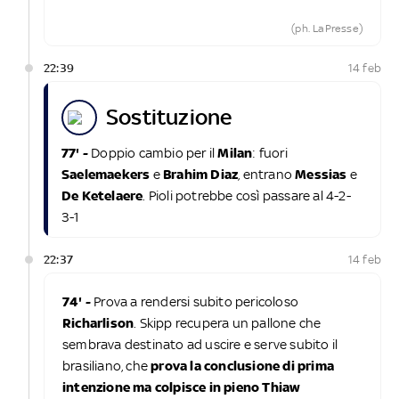
(ph. LaPresse)
22:39
14 feb
sostituzione
77' -
Doppio cambio per il
Milan
: fuori
Saelemaekers
e
Brahim Diaz
, entrano
Messias
e
De Ketelaere
. Pioli potrebbe così passare al 4-2-
3-1
22:37
14 feb
74' -
Prova a rendersi subito pericoloso
Richarlison
. Skipp recupera un pallone che
sembrava destinato ad uscire e serve subito il
brasiliano, che
prova la conclusione di prima
intenzione ma colpisce in pieno Thiaw