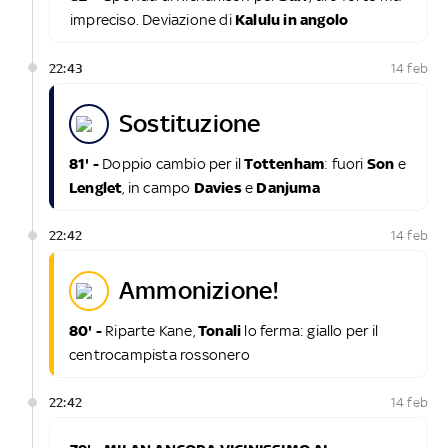
impreciso. Deviazione di
Kalulu in angolo
22:43
14 feb
sostituzione
81' -
Doppio cambio per il
Tottenham
: fuori
Son
e
Lenglet
, in campo
Davies
e
Danjuma
22:42
14 feb
ammonizione!
80' -
Riparte Kane,
Tonali
lo ferma: giallo per il
centrocampista rossonero
22:42
14 feb