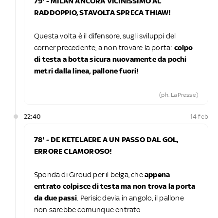
79' - MILAN ANCORA VICINISSIMO AL
RADDOPPIO, STAVOLTA SPRECA THIAW!
Questa volta è il difensore, sugli sviluppi del
corner precedente, a non trovare la porta:
colpo
di testa a botta sicura nuovamente da pochi
metri dalla linea, pallone fuori!
(ph. LaPresse)
22:40
14 feb
78' - DE KETELAERE A UN PASSO DAL GOL,
ERRORE CLAMOROSO!
Sponda di Giroud per il belga, che
appena
entrato colpisce di testa ma non trova la porta
da due passi
. Perisic devia in angolo, il pallone
non sarebbe comunque entrato