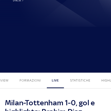
Díaz B. 7'
1 - 0
EVIEW
FORMAZIONI
LIVE
STATISTICHE
HIGH
Milan-Tottenham 1-0, gol e