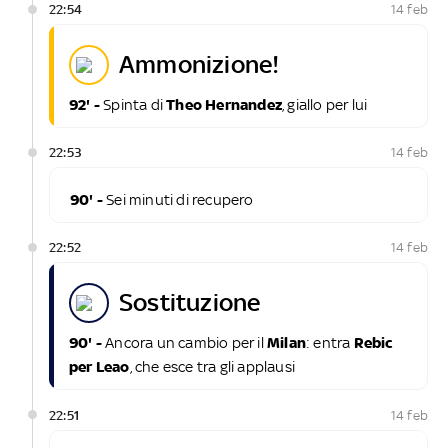
22:54
14 feb
ammonizione!
92' -
Spinta di
Theo Hernandez
, giallo per lui
22:53
14 feb
90' -
Sei minuti di recupero
22:52
14 feb
sostituzione
90' -
Ancora un cambio per il
Milan
: entra
Rebic
per Leao
, che esce tra gli applausi
22:51
14 feb