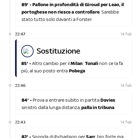
89' - Pallone in profondità di Giroud per Leao, il
portoghese non riesce a controllare
. Sarebbe
stato tutto solo davanti a Forster
22:47
14 feb
sostituzione
85' -
Altro cambio per il
Milan
:
Tonali
non ce la fa
più, al suo posto entra
Pobega
22:46
14 feb
84' -
Prova a entrare subito in partita
Davies
:
sinistro dalla lunga distanza,
palla in tribuna
22:43
14 feb
82' -
Sponda di Richarlison per
Sarr
, tiro forte ma