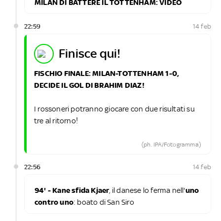
MILAN DI BATTERE IL TOTTENHAM: VIDEO
22:59
14 feb
finisce qui!
FISCHIO FINALE: MILAN-TOTTENHAM 1-0,
DECIDE IL GOL DI BRAHIM DIAZ!
I rossoneri potranno giocare con due risultati su
tre al ritorno!
(ph. IPA/Fotogramma)
22:56
14 feb
94' - Kane sfida Kjaer
, il danese lo ferma nell'
uno
contro uno
: boato di San Siro