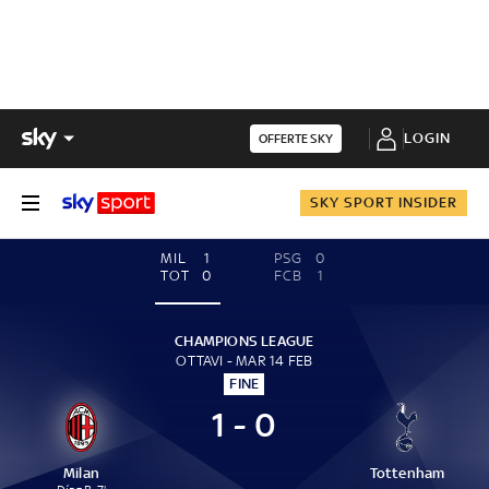
LOGIN
OFFERTE SKY
SKY SPORT INSIDER
MIL
1
PSG
0
TOT
0
FCB
1
CHAMPIONS LEAGUE
OTTAVI - MAR 14 FEB
FINE
1 - 0
Milan
Tottenham