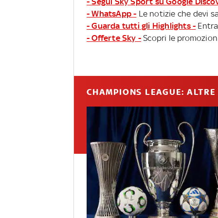
- Segui Sky Sport su Google Disco
- WhatsApp -
Le notizie che devi sa
- Guarda tutti gli Highlights -
Entra
- Offerte Sky -
Scopri le promozioni
CHAMPIONS LEAGUE: ALTRE 