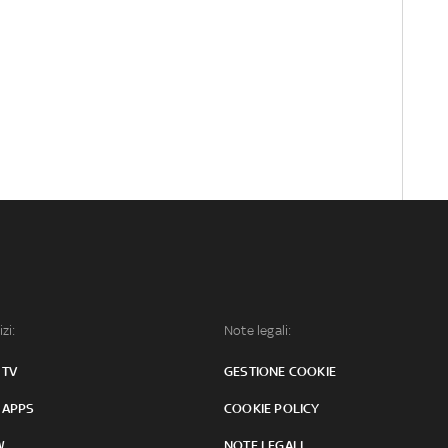
izi:
Note legali:
 TV
GESTIONE COOKIE
 APPS
COOKIE POLICY
W
NOTE LEGALI