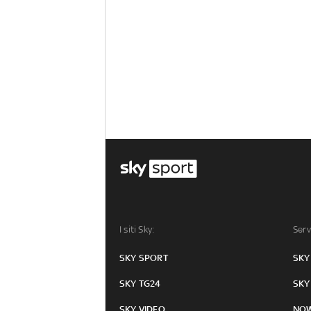
I siti Sky:
Serv
SKY SPORT
SKY
SKY TG24
SKY
SKY VIDEO
NO