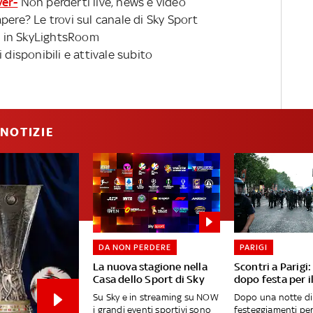
ver-
Non perderti live, news e video
pere? Le trovi sul canale di Sky Sport
 in SkyLightsRoom
 disponibili e attivale subito
NOTIZIE
DA NON PERDERE
PARIGI
La nuova stagione nella
Scontri a Parigi
Casa dello Sport di Sky
dopo festa per i
Su Sky e in streaming su NOW
Dopo una notte di
i grandi eventi sportivi sono
festeggiamenti per 