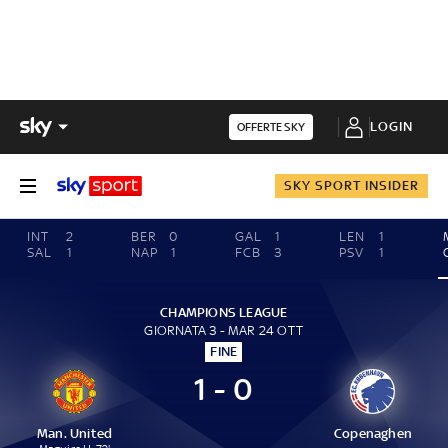
LOGIN
OFFERTE SKY
SKY SPORT INSIDER
INT
2
BER
0
GAL
1
LEN
1
SAL
1
NAP
1
FCB
3
PSV
1
CHAMPIONS LEAGUE
GIORNATA 3 - MAR 24 OTT
FINE
1 - 0
Man. United
Copenaghen