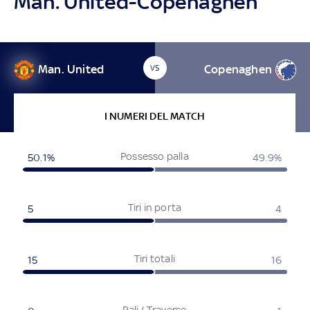
Man. United-Copenaghen
Man. United
Copenaghen
VS
I NUMERI DEL MATCH
Possesso palla
50.1%
49.9%
Tiri in porta
5
4
Tiri totali
15
16
Pali / Traverse