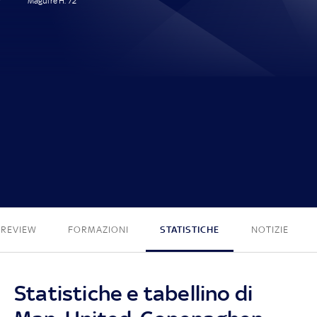
Maguire H. 72'
1 - 0
PREVIEW
FORMAZIONI
STATISTICHE
NOTIZIE
Statistiche e tabellino di