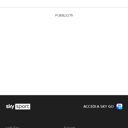
PUBBLICITÀ
ACCEDI A SKY GO
I siti Sky:
Servizi: