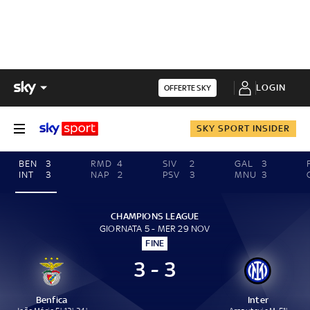
LOGIN
OFFERTE SKY
SKY SPORT INSIDER
BEN
3
RMD
4
SIV
2
GAL
3
INT
3
NAP
2
PSV
3
MNU
3
CHAMPIONS LEAGUE
GIORNATA 5 - MER 29 NOV
FINE
3 - 3
Benfica
Inter