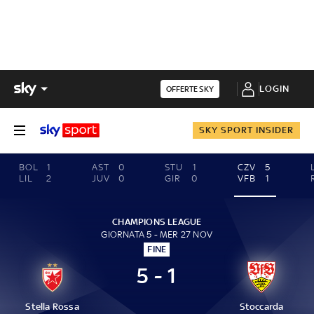
LOGIN
OFFERTE SKY
SKY SPORT INSIDER
BOL
1
AST
0
STU
1
CZV
5
LIL
2
JUV
0
GIR
0
VFB
1
CHAMPIONS LEAGUE
GIORNATA 5 - MER 27 NOV
FINE
5 - 1
Stella Rossa
Stoccarda