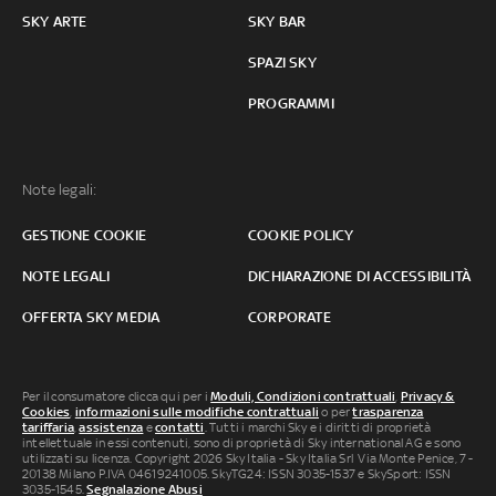
SKY ARTE
SKY BAR
SPAZI SKY
PROGRAMMI
Note legali:
GESTIONE COOKIE
COOKIE POLICY
NOTE LEGALI
DICHIARAZIONE DI ACCESSIBILITÀ
OFFERTA SKY MEDIA
CORPORATE
Per il consumatore clicca qui per i
Moduli, Condizioni contrattuali
,
Privacy &
Cookies
,
informazioni sulle modifiche contrattuali
o per
trasparenza
tariffaria
,
assistenza
e
contatti
. Tutti i marchi Sky e i diritti di proprietà
intellettuale in essi contenuti, sono di proprietà di Sky international AG e sono
utilizzati su licenza. Copyright 2026 Sky Italia - Sky Italia Srl Via Monte Penice, 7 -
20138 Milano P.IVA 04619241005. SkyTG24: ISSN 3035-1537 e SkySport: ISSN
3035-1545.
Segnalazione Abusi