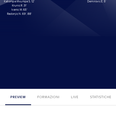
Katompa Mvumpa S. 12'
Demirovic E. 5'
Krunic R. 31'
Ivanic M. 65'
Radonjic N. 69', 88'
5 - 1
PREVIEW
FORMAZIONI
LIVE
STATISTICHE