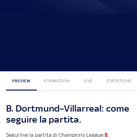
4 - 0
PREVIEW
FORMAZIONI
LIVE
STATISTICHE
B. Dortmund–Villarreal: come
seguire la partita.
Segui live la partita di Champions League
B.