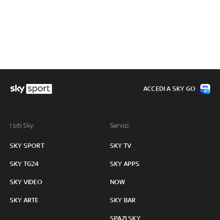
ACCEDI A SKY GO
I siti Sky:
Servizi:
SKY SPORT
SKY TV
SKY TG24
SKY APPS
SKY VIDEO
NOW
SKY ARTE
SKY BAR
SPAZI SKY