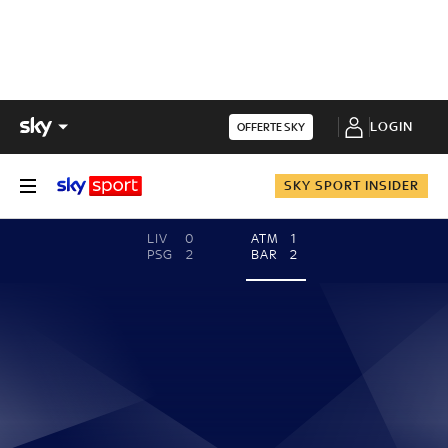
LOGIN
OFFERTE SKY
SKY SPORT INSIDER
LIV
0
ATM
1
PSG
2
BAR
2