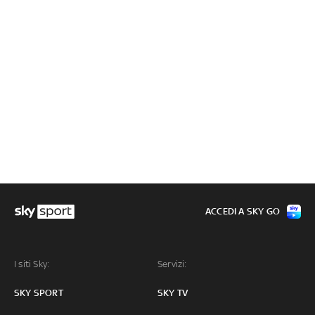
ACCEDI A SKY GO
I siti Sky:
Servizi:
SKY SPORT
SKY TV