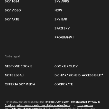
SKY TG24
SKY APPS
SKY VIDEO
NOW
SKY ARTE
SKY BAR
SPAZI SKY
PROGRAMMI
Note legali:
GESTIONE COOKIE
COOKIE POLICY
NOTE LEGALI
DICHIARAZIONE DI ACCESSIBILITÀ
OFFERTA SKY MEDIA
CORPORATE
Per il consumatore clicca qui per i
Moduli, Condizioni contrattuali
,
Privacy &
Cookies
,
informazioni sulle modifiche contrattuali
o per
trasparenza
tariffaria
,
assistenza
e
contatti
. Tutti i marchi Sky e i diritti di proprietà