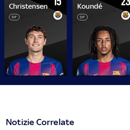
15
2
Christensen
Koundé
DIF
DIF
Notizie Correlate