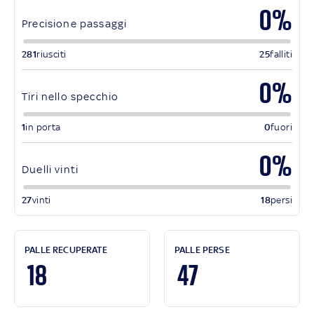
0%
Precisione passaggi
281
riusciti
25
falliti
0%
Tiri nello specchio
1
in porta
0
fuori
0%
Duelli vinti
27
vinti
18
persi
PALLE RECUPERATE
PALLE PERSE
18
47