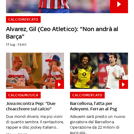
CALCIOMERCATO
Alvarez, Gil (Ceo Atletico): "Non andrà al
Barça"
17 lug - 13:40
CALCIO&MUSICA
CALCIOMERCATO
Jova incontra Pep: "Due
Barcellona, fatta per
chiacchiere sul calcio"
Adeyemi. Ferran al Psg
Due mondi diversi, ma più vicini
Adeyemi sarà presto un nuovo
di quanto sembra. Il cantautore,
giocatore del Barcellona.
rapper e disc jockey italiano...
Operazione da 22 milioni di
euro più...