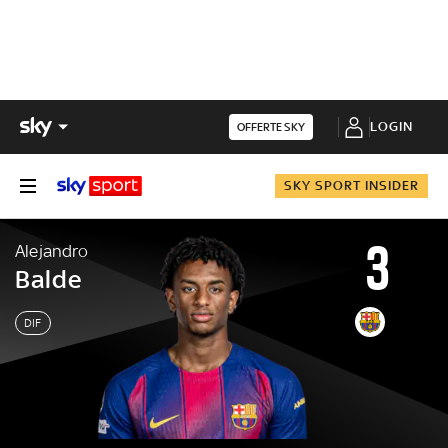
LOGIN
OFFERTE SKY
SKY SPORT INSIDER
3
Alejandro
Balde
DIF
Alejandro
Balde