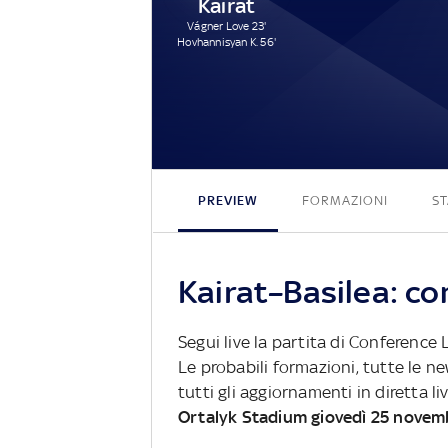
Kairat
Vágner Love 23'
Hovhannisyan K. 56'
PREVIEW
FORMAZIONI
ST
Kairat–Basilea: co
Segui live la partita di Conference
Le probabili formazioni, tutte le n
tutti gli aggiornamenti in diretta li
Ortalyk Stadium giovedì 25 novem