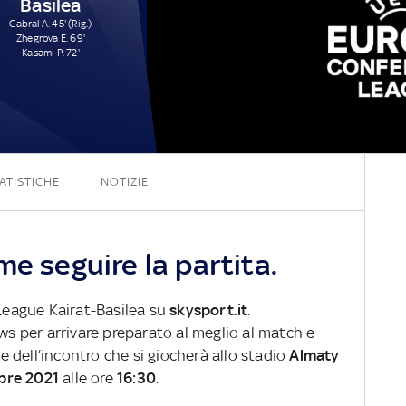
Basilea
Cabral A. 45' (Rig.)
Zhegrova E. 69'
Kasami P. 72'
2 - 3
ATISTICHE
NOTIZIE
me seguire la partita.
 League Kairat-Basilea su
skysport.it
.
ews per arrivare preparato al meglio al match e
ve dell’incontro che si giocherà allo stadio
Almaty
bre 2021
alle ore
16:30
.