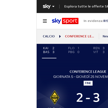
Esplora tutte le offerte S
In evidenza:
RI
CALCIO
CONFERENCE LEAGUE
Ne
KAI
2
FLO
1
REN
3
BAS
3
PBG
0
VIT
3
CONFERENCE LEAGUE
GIORNATA 5 - GIOVEDÌ 25 NOVEM
FINE
2 - 3