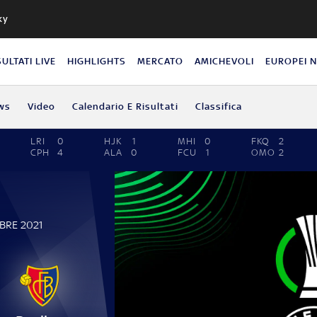
ky
SULTATI LIVE
HIGHLIGHTS
MERCATO
AMICHEVOLI
EUROPEI 
ws
Video
Calendario E Risultati
Classifica
LRI
0
HJK
1
MHI
0
FKQ
2
CPH
4
ALA
0
FCU
1
OMO
2
BRE 2021