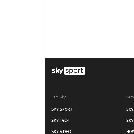
I siti Sky:
Serv
SKY SPORT
SKY
SKY TG24
SKY
SKY VIDEO
NO