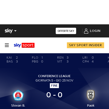
LOGIN
OFFERTE SKY
SKY SPORT INSIDER
KAI
2
FLO
1
REN
3
LRI
0
BAS
3
PBG
0
VIT
3
CPH
4
CONFERENCE LEAGUE
GIORNATA 5 - GIO 25 NOV
FINE
0 - 0
Slovan B.
Paok