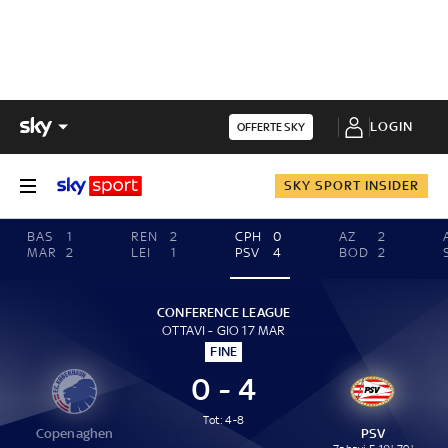
LOGIN
OFFERTE SKY
SKY SPORT INSIDER
BAS
1
REN
2
CPH
0
AZ
2
MAR
2
LEI
1
PSV
4
BOD
2
CONFERENCE LEAGUE
OTTAVI - GIO 17 MAR
FINE
0 - 4
Tot: 4-8
Copenaghen
PSV