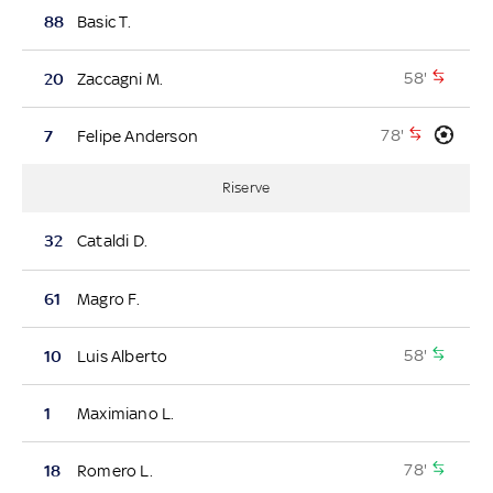
88
Basic T.
58'
20
Zaccagni M.
78'
7
Felipe Anderson
Riserve
32
Cataldi D.
61
Magro F.
58'
10
Luis Alberto
1
Maximiano L.
78'
18
Romero L.