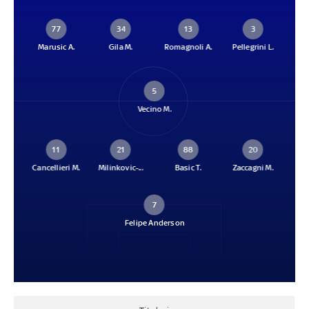
77
34
13
3
Marusic A.
Gila M.
Romagnoli A.
Pellegrini L.
5
Vecino M.
11
21
88
20
Cancellieri M.
Milinkovic-...
Basic T.
Zaccagni M.
7
Felipe Anderson