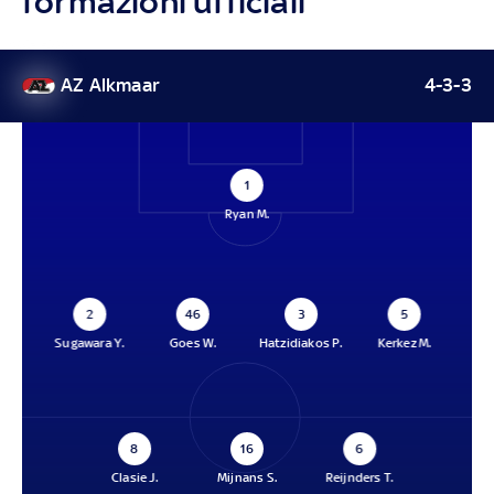
formazioni ufficiali
AZ Alkmaar
4-3-3
1
Ryan M.
2
46
3
5
Sugawara Y.
Goes W.
Hatzidiakos P.
Kerkez M.
8
16
6
Clasie J.
Mijnans S.
Reijnders T.