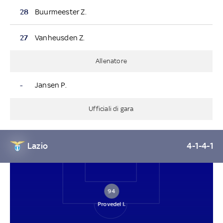
28
Buurmeester Z.
27
Vanheusden Z.
Allenatore
-
Jansen P.
Ufficiali di gara
Lazio
4-1-4-1
94
Provedel I.