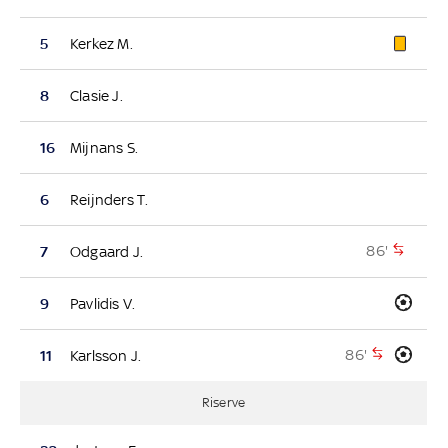
5
Kerkez M.
8
Clasie J.
16
Mijnans S.
6
Reijnders T.
86'
7
Odgaard J.
9
Pavlidis V.
86'
11
Karlsson J.
Riserve