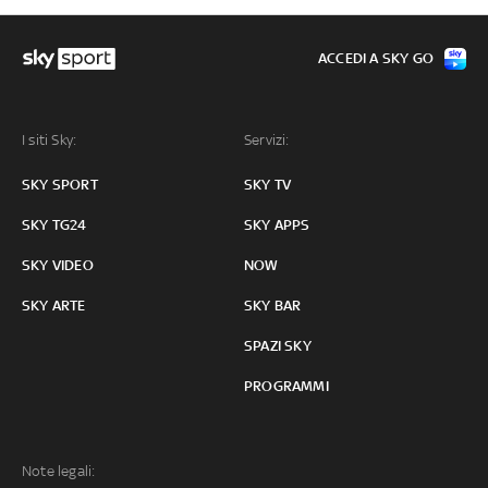
ACCEDI A SKY GO
I siti Sky:
Servizi:
SKY SPORT
SKY TV
SKY TG24
SKY APPS
SKY VIDEO
NOW
SKY ARTE
SKY BAR
SPAZI SKY
PROGRAMMI
Note legali: