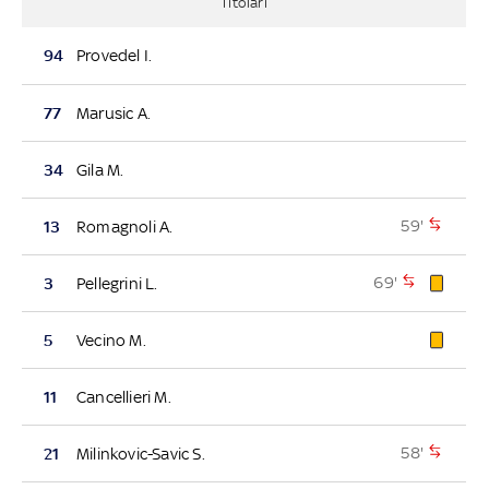
Titolari
94
Provedel I.
77
Marusic A.
34
Gila M.
59'
13
Romagnoli A.
69'
3
Pellegrini L.
5
Vecino M.
11
Cancellieri M.
58'
21
Milinkovic-Savic S.