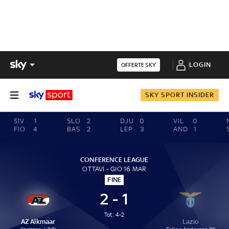
LOGIN
OFFERTE SKY
SKY SPORT INSIDER
SIV
1
SLO
2
DJU
0
VIL
0
FIO
4
BAS
2
LEP
3
AND
1
CONFERENCE LEAGUE
OTTAVI - GIO 16 MAR
FINE
2 - 1
Tot: 4-2
AZ Alkmaar
Lazio