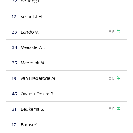
32
de Jong F.
12
Verhulst H.
86'
23
Lahdo M.
34
Mees de Wit
35
Meerdink M.
86'
19
van Brederode M.
45
Owusu-Oduro R.
86'
31
Beukema S.
17
Barasi Y.