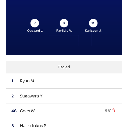
7
9
11
Odgaard J.
Pavlidis V.
Karlsson J.
Titolari
1
Ryan M.
2
Sugawara Y.
86'
46
Goes W.
3
Hatzidiakos P.