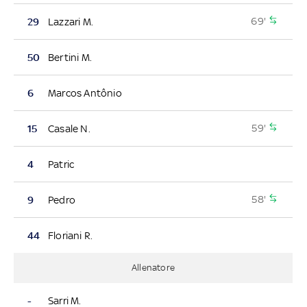
69'
29
Lazzari M.
50
Bertini M.
6
Marcos Antônio
59'
15
Casale N.
4
Patric
58'
9
Pedro
44
Floriani R.
Allenatore
-
Sarri M.