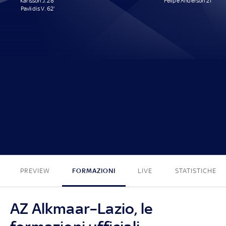
Karlsson J. 28'
Felipe Anderson 21'
Pavlidis V. 62'
2 - 1
PREVIEW
FORMAZIONI
LIVE
STATISTICHE
AZ Alkmaar–Lazio, le