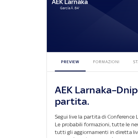
AEK Larnaka
García Á. 84'
PREVIEW
FORMAZIONI
ST
AEK Larnaka–Dnipr
partita.
Segui live la partita di Conferenc
Le probabili formazioni, tutte le n
tutti gli aggiornamenti in diretta li