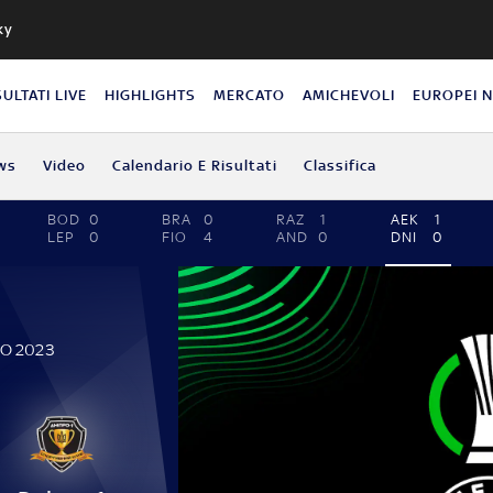
ky
SULTATI LIVE
HIGHLIGHTS
MERCATO
AMICHEVOLI
EUROPEI 
ws
Video
Calendario E Risultati
Classifica
BOD
0
BRA
0
RAZ
1
AEK
1
LEP
0
FIO
4
AND
0
DNI
0
IO 2023