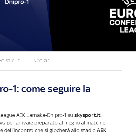
Dnipro-1
1 - 0
ATISTICHE
NOTIZIE
o-1: come seguire la
e League AEK Larnaka-Dnipro-1 su
skysport.it
.
ews per arrivare preparato al meglio al match e
ve dell’incontro che si giocherà allo stadio
AEK