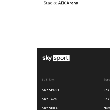
Stadio:
AEK Arena
I siti Sky:
Serv
SKY SPORT
SKY
SKY TG24
SKY
SKY VIDEO
NO