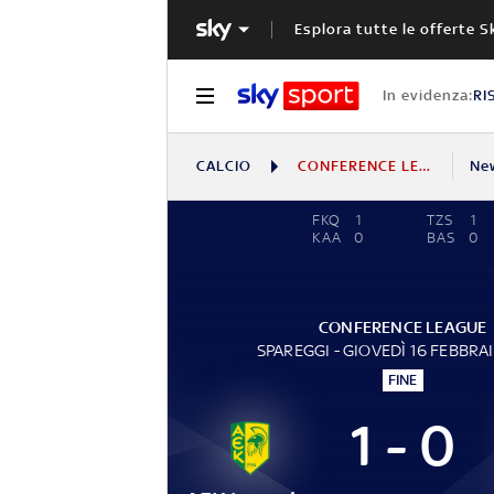
Esplora tutte le offerte S
In evidenza:
RI
CALCIO
CONFERENCE LEAGUE
Ne
FKQ
1
TZS
1
KAA
0
BAS
0
CONFERENCE LEAGUE
SPAREGGI - GIOVEDÌ 16 FEBBRA
FINE
1 - 0