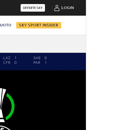
LOGIN
OFFERTE SKY
NUOTO
SKY SPORT INSIDER
LAZ
1
SHE
0
CFR
0
PAR
1