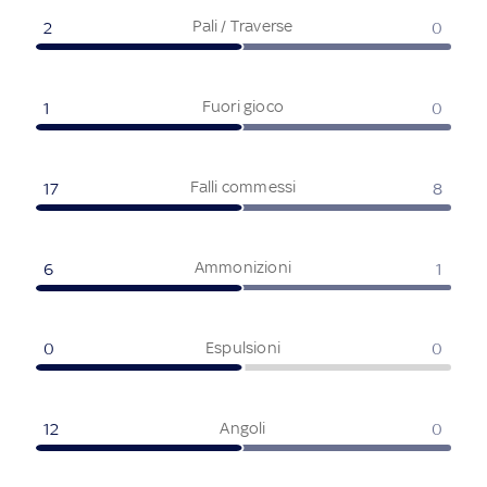
Pali / Traverse
2
0
Fuori gioco
1
0
Falli commessi
17
8
Ammonizioni
6
1
Espulsioni
0
0
Angoli
12
0