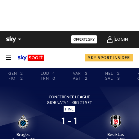
LOGIN
OFFERTE SKY
SKY SPORT INSIDER
GEN
2
LUD
4
VAR
3
HEL
2
FIO
2
TRN
0
AST
2
SAL
3
CONFERENCE LEAGUE
GIORNATA 1 - GIO 21 SET
FINE
1 - 1
Bruges
Besiktas