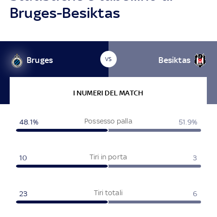
Bruges-Besiktas
Bruges
Besiktas
VS
I NUMERI DEL MATCH
Possesso palla
48.1%
51.9%
Tiri in porta
10
3
Tiri totali
23
6