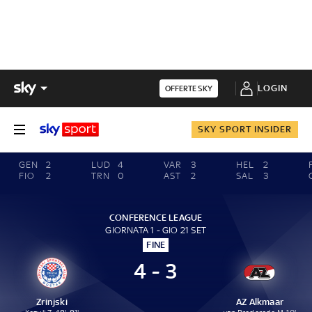
LOGIN
OFFERTE SKY
SKY SPORT INSIDER
GEN
2
LUD
4
VAR
3
HEL
2
FIO
2
TRN
0
AST
2
SAL
3
CONFERENCE LEAGUE
GIORNATA 1 - GIO 21 SET
FINE
4 - 3
Zrinjski
AZ Alkmaar