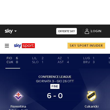
LOGIN
OFFERTE SKY
SKY SPORT INSIDER
FIO
6
LIL
2
AZ
1
LUG
1
CUK
0
SLO
1
AST
4
BRU
3
CONFERENCE LEAGUE
GIORNATA 3 - GIO 26 OTT
FINE
6 - 0
Fiorentina
Cukaricki