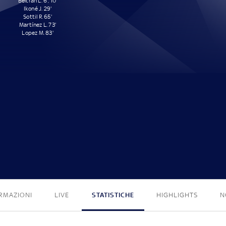
Beltrán L. 6', 10'
Ikoné J. 29'
Sottil R. 65'
Martínez L. 73'
Lopez M. 83'
6 - 0
RMAZIONI
LIVE
STATISTICHE
HIGHLIGHTS
N