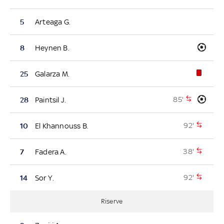
5
Arteaga G.
8
Heynen B.
25
Galarza M.
85'
28
Paintsil J.
92'
10
El Khannouss B.
38'
7
Fadera A.
92'
14
Sor Y.
Riserve