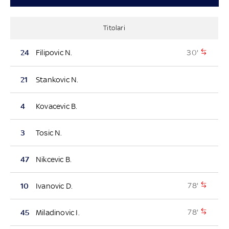
Titolari
30'
24
Filipovic N.
21
Stankovic N.
4
Kovacevic B.
3
Tosic N.
47
Nikcevic B.
78'
10
Ivanovic D.
78'
45
Miladinovic I.