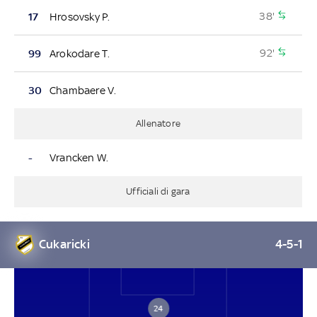
38'
17
Hrosovsky P.
92'
99
Arokodare T.
30
Chambaere V.
Allenatore
-
Vrancken W.
Ufficiali di gara
Cukaricki
4-5-1
24