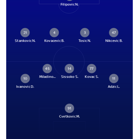
Filipovic N.
21
4
3
47
Stankovic N.
Kovacevic B.
Tosic N.
Nikcevic B.
45
14
77
Miladino...
Sissoko S.
Kovac S.
10
11
Ivanovic D.
Adzic L.
91
Cvetkovic M.