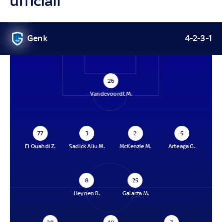
ufficiali
Genk
4-2-3-1
26
Vandevoordt M.
77
3
2
5
El Ouahdi Z.
Sadick Aliu M.
McKenzie M.
Arteaga G.
8
25
Heynen B.
Galarza M.