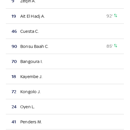
9
Zeqiri A.
92'
19
Ait El Hadj A.
46
Cuesta C.
85'
90
Bonsu Baah C.
70
Bangoura I.
18
Kayembe J.
72
Kongolo J.
24
Oyen L.
41
Penders M.