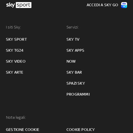
ACCEDI A SKY GO
I siti Sky:
Servizi:
SKY SPORT
SKY TV
SKY TG24
SKY APPS
SKY VIDEO
NOW
SKY ARTE
SKY BAR
SPAZI SKY
PROGRAMMI
Note legali:
GESTIONE COOKIE
COOKIE POLICY