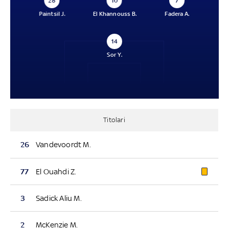
28
10
7
Paintsil J.
El Khannouss B.
Fadera A.
14
Sor Y.
Titolari
26
Vandevoordt M.
77
El Ouahdi Z.
3
Sadick Aliu M.
2
McKenzie M.