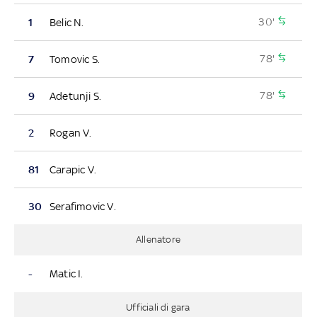
30'
1
Belic N.
78'
7
Tomovic S.
78'
9
Adetunji S.
2
Rogan V.
81
Carapic V.
30
Serafimovic V.
Allenatore
-
Matic I.
Ufficiali di gara