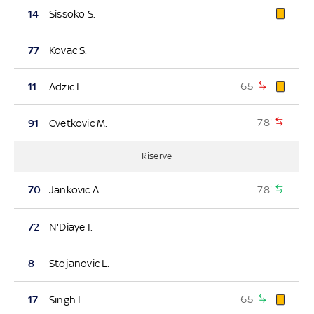
14
Sissoko S.
77
Kovac S.
65'
11
Adzic L.
78'
91
Cvetkovic M.
Riserve
78'
70
Jankovic A.
72
N'Diaye I.
8
Stojanovic L.
65'
17
Singh L.