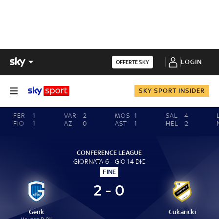
LOGIN
OFFERTE SKY
SKY SPORT INSIDER
FER
1
VAR
2
MOS
1
SAL
4
FIO
1
AZ
0
AST
1
HEL
2
CONFERENCE LEAGUE
GIORNATA 6 - GIO 14 DIC
FINE
2 - 0
Genk
Cukaricki