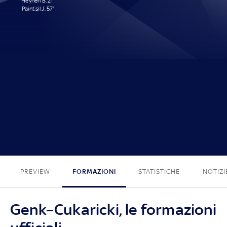
Heynen B. 21'
Paintsil J. 57'
2 - 0
PREVIEW
FORMAZIONI
STATISTICHE
NOTIZI
Genk–Cukaricki, le formazioni