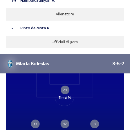
19
Hambardzumyan H.
Allenatore
-
Pinto da Mota R.
Ufficiali di gara
Mlada Boleslav
3-5-2
29
Trmal M.
13
17
3