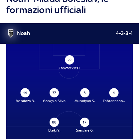
formazioni ufficiali
Noah
4-2-3-1
22
Cancarevic O.
14
37
3
4
Mendoza B.
Gonçalo Silva
Muradyan S.
Thórarinsso...
88
17
Eteki Y.
Sangaré G.