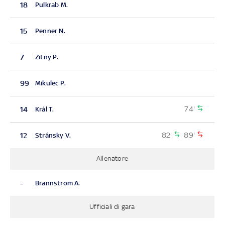
18
Pulkrab M.
15
Penner N.
7
Zitny P.
99
Mikulec P.
74'
14
Král T.
82'
89'
12
Stránsky V.
Allenatore
-
Brannstrom A.
Ufficiali di gara