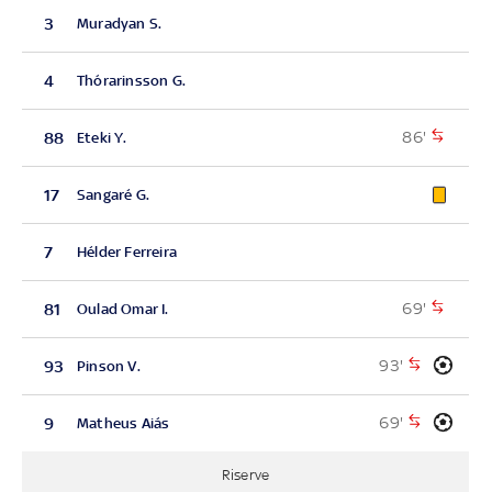
3
Muradyan S.
4
Thórarinsson G.
86'
88
Eteki Y.
17
Sangaré G.
7
Hélder Ferreira
69'
81
Oulad Omar I.
93'
93
Pinson V.
69'
9
Matheus Aiás
Riserve