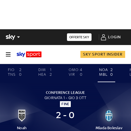
LOGIN
OFFERTE SKY
SKY SPORT INSIDER
FIO
2
DIM
1
OMO
4
NOA
2
TNS
0
HEA
2
VIR
0
MBL
0
CONFERENCE LEAGUE
GIORNATA 1 - GIO 3 OTT
FINE
2 - 0
Noah
Mlada Boleslav