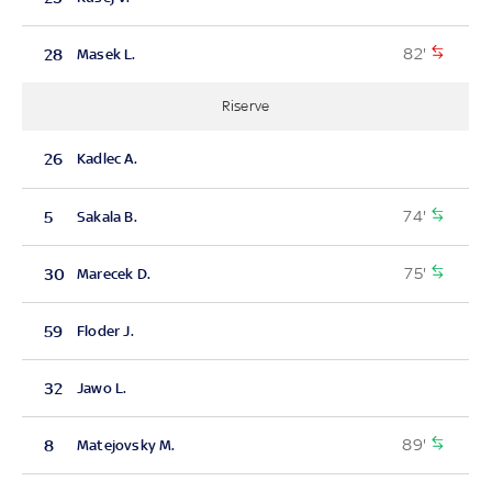
82'
28
Masek L.
Riserve
26
Kadlec A.
74'
5
Sakala B.
75'
30
Marecek D.
59
Floder J.
32
Jawo L.
89'
8
Matejovsky M.