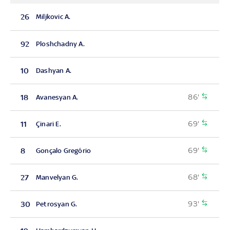
26
Miljkovic A.
92
Ploshchadny A.
10
Dashyan A.
86'
18
Avanesyan A.
69'
11
Çinari E.
69'
8
Gonçalo Gregório
68'
27
Manvelyan G.
93'
30
Petrosyan G.