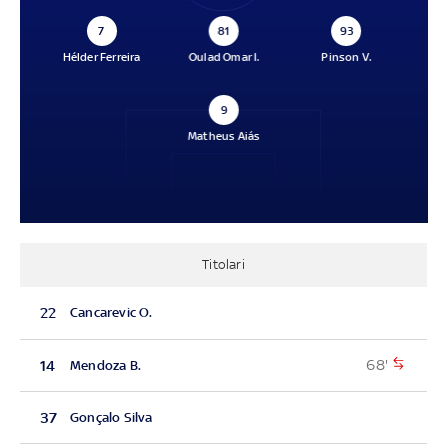
7
81
93
Hélder Ferreira
Oulad Omar I.
Pinson V.
9
Matheus Aiás
Titolari
22
Cancarevic O.
68'
14
Mendoza B.
37
Gonçalo Silva