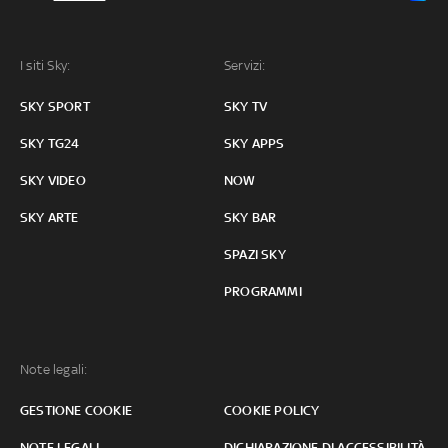
I siti Sky:
Servizi:
SKY SPORT
SKY TV
SKY TG24
SKY APPS
SKY VIDEO
NOW
SKY ARTE
SKY BAR
SPAZI SKY
PROGRAMMI
Note legali:
GESTIONE COOKIE
COOKIE POLICY
NOTE LEGALI
DICHIARAZIONE DI ACCESSIBILITÀ