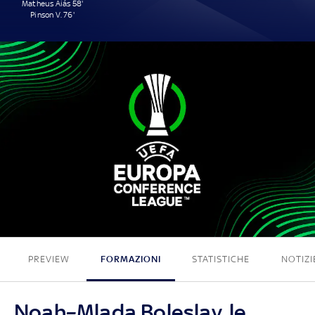
Matheus Aiás 58'
Pinson V. 76'
2 - 0
PREVIEW
FORMAZIONI
STATISTICHE
NOTIZI
Noah–Mlada Boleslav, le