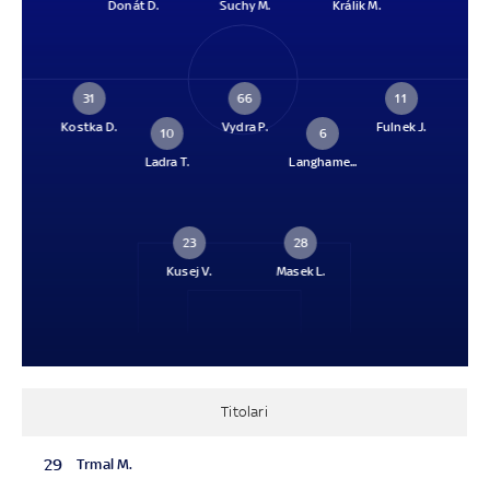
Donát D.
Suchy M.
Králik M.
31
66
11
Kostka D.
Vydra P.
Fulnek J.
10
6
Ladra T.
Langhame...
23
28
Kusej V.
Masek L.
Titolari
29
Trmal M.