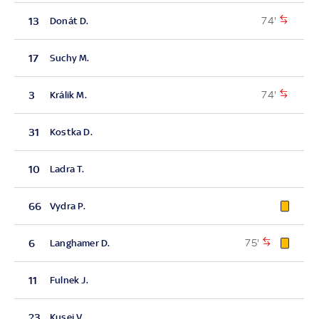
74'
13
Donát D.
17
Suchy M.
74'
3
Králik M.
31
Kostka D.
10
Ladra T.
66
Vydra P.
75'
6
Langhamer D.
11
Fulnek J.
23
Kusej V.