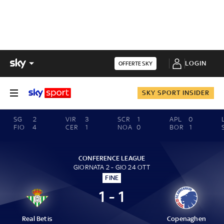
LOGIN
OFFERTE SKY
SKY SPORT INSIDER
SG
2
VIR
3
SCR
1
APL
0
FIO
4
CER
1
NOA
0
BOR
1
CONFERENCE LEAGUE
GIORNATA 2 - GIO 24 OTT
FINE
1 - 1
Real Betis
Copenaghen