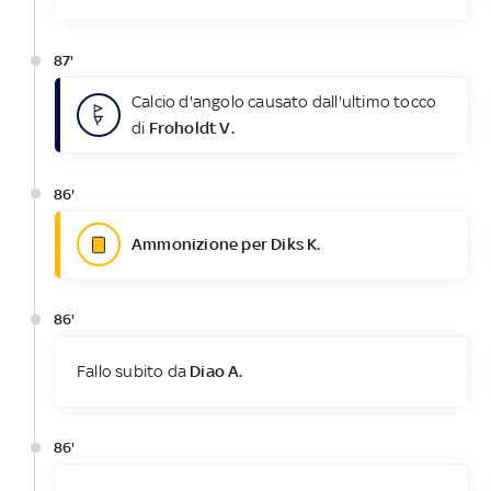
87'
Calcio d'angolo causato dall'ultimo tocco
di
Froholdt V.
86'
Ammonizione per Diks K.
86'
Fallo subito da
Diao A.
86'