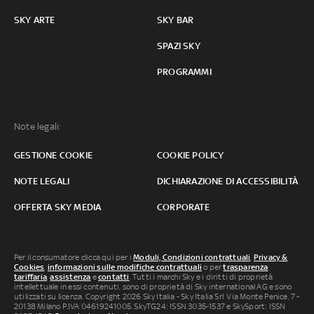
SKY ARTE
SKY BAR
SPAZI SKY
PROGRAMMI
Note legali:
GESTIONE COOKIE
COOKIE POLICY
NOTE LEGALI
DICHIARAZIONE DI ACCESSIBILITÀ
OFFERTA SKY MEDIA
CORPORATE
Per il consumatore clicca qui per i
Moduli, Condizioni contrattuali
,
Privacy &
Cookies
,
informazioni sulle modifiche contrattuali
o per
trasparenza
tariffaria
,
assistenza
e
contatti
. Tutti i marchi Sky e i diritti di proprietà
intellettuale in essi contenuti, sono di proprietà di Sky international AG e sono
utilizzati su licenza. Copyright 2026 Sky Italia - Sky Italia Srl Via Monte Penice, 7 -
20138 Milano P.IVA 04619241005. SkyTG24: ISSN 3035-1537 e SkySport: ISSN