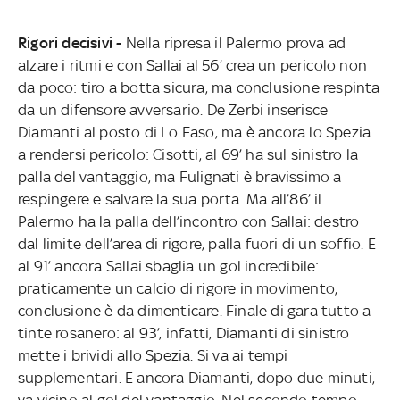
Rigori decisivi -
Nella ripresa il Palermo prova ad
alzare i ritmi e con Sallai al 56’ crea un pericolo non
da poco: tiro a botta sicura, ma conclusione respinta
da un difensore avversario. De Zerbi inserisce
Diamanti al posto di Lo Faso, ma è ancora lo Spezia
a rendersi pericolo: Cisotti, al 69’ ha sul sinistro la
palla del vantaggio, ma Fulignati è bravissimo a
respingere e salvare la sua porta. Ma all’86’ il
Palermo ha la palla dell’incontro con Sallai: destro
dal limite dell’area di rigore, palla fuori di un soffio. E
al 91’ ancora Sallai sbaglia un gol incredibile:
praticamente un calcio di rigore in movimento,
conclusione è da dimenticare. Finale di gara tutto a
tinte rosanero: al 93’, infatti, Diamanti di sinistro
mette i brividi allo Spezia. Si va ai tempi
supplementari. E ancora Diamanti, dopo due minuti,
va vicino al gol del vantaggio. Nel secondo tempo