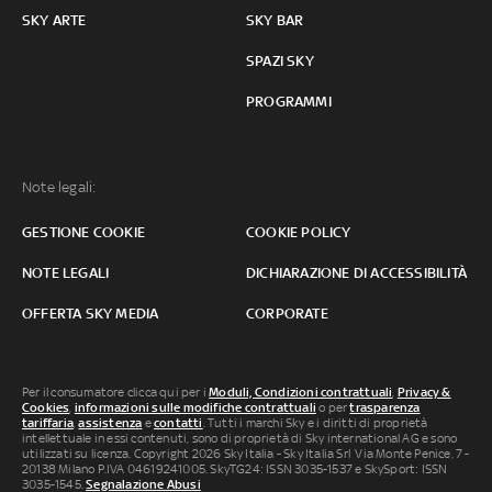
SKY ARTE
SKY BAR
SPAZI SKY
PROGRAMMI
Note legali:
GESTIONE COOKIE
COOKIE POLICY
NOTE LEGALI
DICHIARAZIONE DI ACCESSIBILITÀ
OFFERTA SKY MEDIA
CORPORATE
Per il consumatore clicca qui per i
Moduli, Condizioni contrattuali
,
Privacy &
Cookies
,
informazioni sulle modifiche contrattuali
o per
trasparenza
tariffaria
,
assistenza
e
contatti
. Tutti i marchi Sky e i diritti di proprietà
intellettuale in essi contenuti, sono di proprietà di Sky international AG e sono
utilizzati su licenza. Copyright 2026 Sky Italia - Sky Italia Srl Via Monte Penice, 7 -
20138 Milano P.IVA 04619241005. SkyTG24: ISSN 3035-1537 e SkySport: ISSN
3035-1545.
Segnalazione Abusi