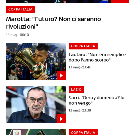
COPPA ITALIA
Marotta: "Futuro? Non ci saranno
rivoluzioni"
14 mag - 00:10
COPPA ITALIA
Lautaro: "Non era semplice
dopo l'anno scorso"
13 mag - 23:40
LAZIO
Sarri: "Derby domenica? Io
non vengo"
13 mag - 23:38
COPPA ITALIA