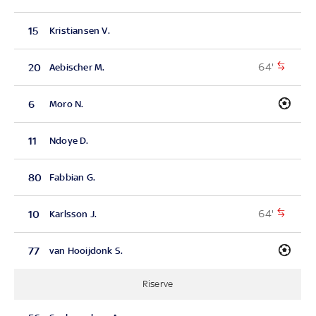
15
Kristiansen V.
64'
20
Aebischer M.
6
Moro N.
11
Ndoye D.
80
Fabbian G.
64'
10
Karlsson J.
77
van Hooijdonk S.
Riserve