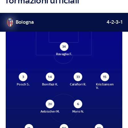
formazioni ufficiali
Bologna
4-2-3-1
34
Ravaglia F.
3
14
33
15
Posch S.
Bonifazi K.
Calafiori R.
Kristiansen
V.
20
6
Aebischer M.
Moro N.