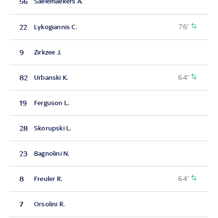
56
Saelemaekers A.
76'
22
Lykogiannis C.
9
Zirkzee J.
64'
82
Urbanski K.
19
Ferguson L.
28
Skorupski L.
23
Bagnolini N.
64'
8
Freuler R.
7
Orsolini R.