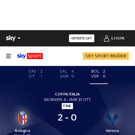
LOGIN
OFFERTE SKY
SKY SPORT INSIDER
CRE
2
SAL
4
BOL
2
CIT
1
SAM
0
VER
0
COPPA ITALIA
GIORNATA 3 - MAR 31 OTT
FINE
2 - 0
Bologna
Verona