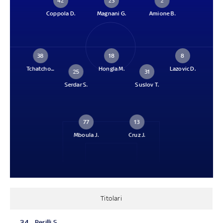
42
23
2
Coppola D.
Magnani G.
Amione B.
38
18
8
Tchatcho...
Hongla M.
Lazovic D.
25
31
Serdar S.
Suslov T.
77
13
Mboula J.
Cruz J.
Titolari
34
Perilli S.