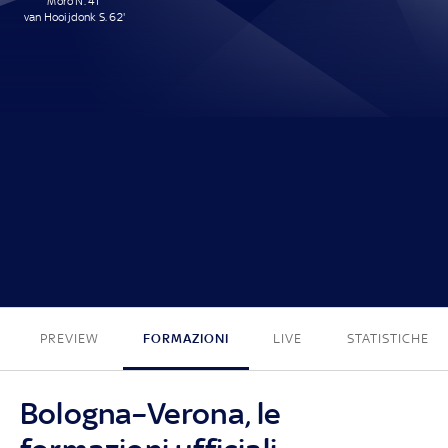
Moro N. 41'
van Hooijdonk S. 62'
2 - 0
PREVIEW
FORMAZIONI
LIVE
STATISTICHE
Bologna–Verona, le