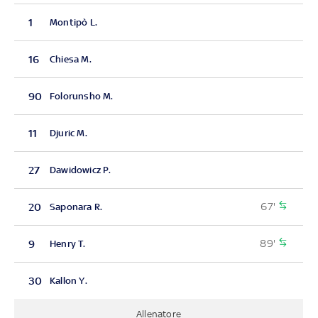
1
Montipò L.
16
Chiesa M.
90
Folorunsho M.
11
Djuric M.
27
Dawidowicz P.
67'
20
Saponara R.
89'
9
Henry T.
30
Kallon Y.
Allenatore