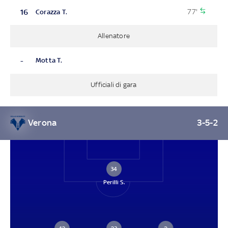
77'
16
Corazza T.
Allenatore
-
Motta T.
Ufficiali di gara
Verona
3-5-2
34
Perilli S.