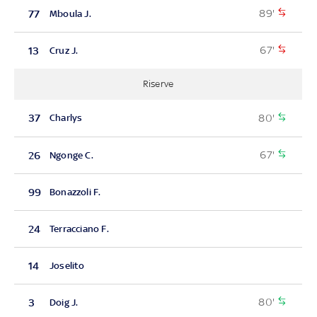
89'
77
Mboula J.
67'
13
Cruz J.
Riserve
80'
37
Charlys
67'
26
Ngonge C.
99
Bonazzoli F.
24
Terracciano F.
14
Joselito
80'
3
Doig J.