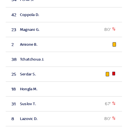
42
Coppola D.
80'
23
Magnani G.
2
Amione B.
38
Tchatchoua J.
25
Serdar S.
18
Hongla M.
67'
31
Suslov T.
80'
8
Lazovic D.