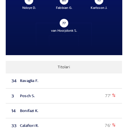
11
80
10
Ndoye D.
Fabbian G.
Karlsson J.
77
van Hooijdonk S.
Titolari
34
Ravaglia F.
77'
3
Posch S.
14
Bonifazi K.
76'
33
Calafiori R.