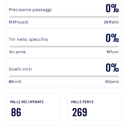
0%
Precisione passaggi
1137
riusciti
201
falliti
0%
Tiri nello specchio
3
in porta
15
fuori
0%
Duelli vinti
80
vinti
63
persi
PALLE RECUPERATE
PALLE PERSE
86
269