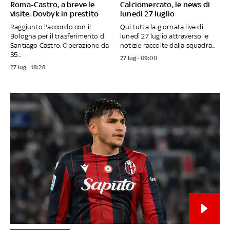
Roma-Castro, a breve le
Calciomercato, le news di
visite. Dovbyk in prestito
lunedì 27 luglio
Raggiunto l'accordo con il
Qui tutta la giornata live di
Bologna per il trasferimento di
lunedì 27 luglio attraverso le
Santiago Castro. Operazione da
notizie raccolte dalla squadra...
35...
27 lug - 09:00
27 lug - 18:28