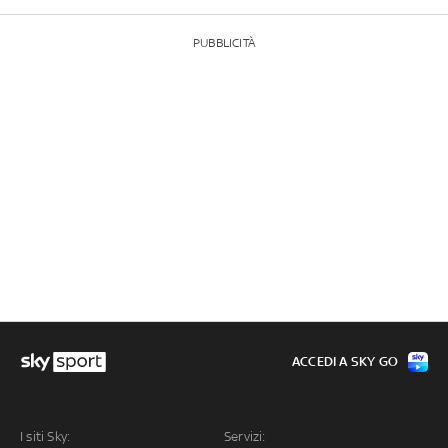
PUBBLICITÀ
ACCEDI A SKY GO
I siti Sky:
Servizi: