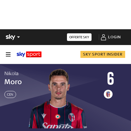
LOGIN
OFFERTE SKY
SKY SPORT INSIDER
6
Nikola
Moro
CEN
Nikola
Moro