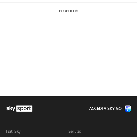
PUBBLICITÀ
ACCEDI A SKY GO
I siti Sky:
Servizi: