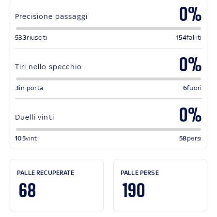
0%
Precisione passaggi
533
riusciti
154
falliti
0%
Tiri nello specchio
3
in porta
6
fuori
0%
Duelli vinti
105
vinti
58
persi
PALLE RECUPERATE
PALLE PERSE
68
190