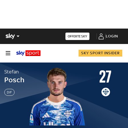
LOGIN
OFFERTE SKY
SKY SPORT INSIDER
27
Stefan
Posch
DIF
Stefan
Posch