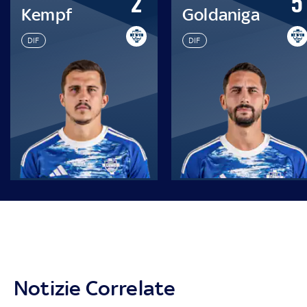
2
5
Kempf
Goldaniga
DIF
DIF
Notizie Correlate