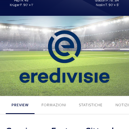
Pepi R. 45'
Gladon P. 78', 84'
Krüger F. 90' + 1'
Noslin T. 90' + 5'
2 - 3
PREVIEW
FORMAZIONI
STATISTICHE
NOTIZI