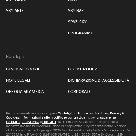
SKY ARTE
SKY BAR
SPAZI SKY
PROGRAMMI
Note legali:
GESTIONE COOKIE
COOKIE POLICY
NOTE LEGALI
DICHIARAZIONE DI ACCESSIBILITÀ
OFFERTA SKY MEDIA
CORPORATE
Per il consumatore clicca qui per i
Moduli, Condizioni contrattuali
,
Privacy &
Cookies
,
informazioni sulle modifiche contrattuali
o per
trasparenza
tariffaria
,
assistenza
e
contatti
. Tutti i marchi Sky e i diritti di proprietà
intellettuale in essi contenuti, sono di proprietà di Sky international AG e sono
utilizzati su licenza. Copyright 2026 Sky Italia - Sky Italia Srl Via Monte Penice, 7 -
20138 Milano P.IVA 04619241005. SkyTG24: ISSN 3035-1537 e SkySport: ISSN