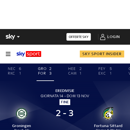
LOGIN
OFFERTE SKY
SKY SPORT INSIDER
NEC
6
GRO
2
HEE
2
FEY
5
RKC
1
FOR
3
CAM
1
EXC
1
EREDIVISIE
GIORNATA 14 - DOM 13 NOV
FINE
2 - 3
Groningen
Fortuna Sittard