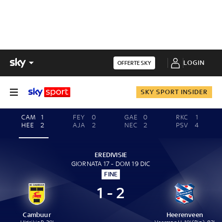
LOGIN
OFFERTE SKY
SKY SPORT INSIDER
CAM
1
FEY
0
GAE
0
RKC
1
HEE
2
AJA
2
NEC
2
PSV
4
EREDIVISIE
GIORNATA 17 - DOM 19 DIC
FINE
1 - 2
Cambuur
Heerenveen