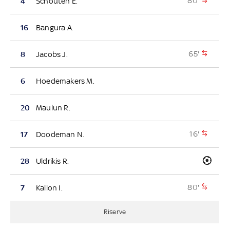
80'
4
Schouten E.
16
Bangura A.
65'
8
Jacobs J.
6
Hoedemakers M.
20
Maulun R.
16'
17
Doodeman N.
28
Uldrikis R.
80'
7
Kallon I.
Riserve