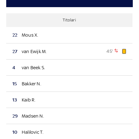
Titolari
22
Mous X.
45'
27
van Ewijk M.
4
van Beek S.
15
Bakker N.
13
Kaib R.
29
Madsen N.
10
Halilovic T.