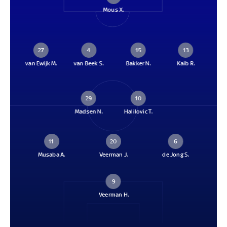
Mous X.
27
4
15
13
van Ewijk M.
van Beek S.
Bakker N.
Kaib R.
29
10
Madsen N.
Halilovic T.
11
20
6
Musaba A.
Veerman J.
de Jong S.
9
Veerman H.