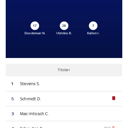
17
28
7
Doodeman N.
Uldrikis R.
Kallon I.
Titolari
1
Stevens S.
5
Schmidt D.
3
Mac-Intosch C.