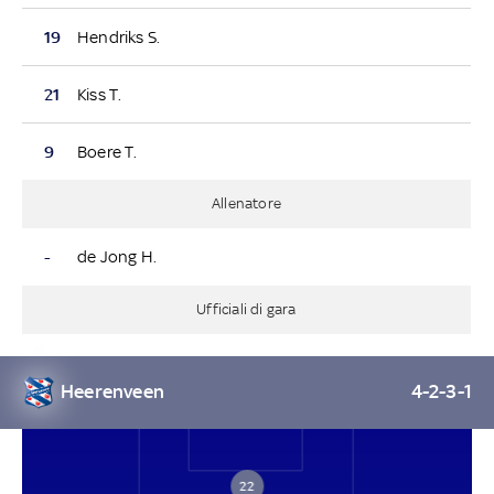
19
Hendriks S.
21
Kiss T.
9
Boere T.
Allenatore
-
de Jong H.
Ufficiali di gara
Heerenveen
4-2-3-1
22