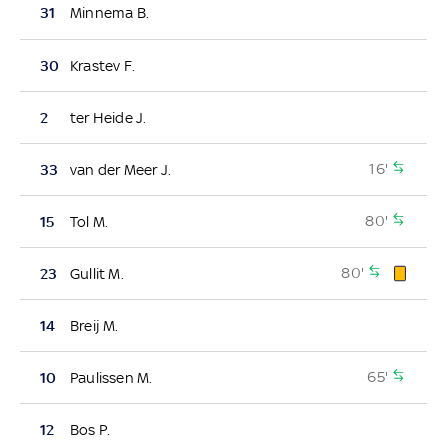
31
Minnema B.
30
Krastev F.
2
ter Heide J.
16'
33
van der Meer J.
80'
15
Tol M.
80'
23
Gullit M.
14
Breij M.
65'
10
Paulissen M.
12
Bos P.