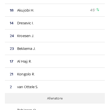
45'
18
Akujobi H.
14
Dresevic I.
24
Kroesen J.
23
Bekkema J.
17
Al Hajj R.
21
Kongolo R.
2
van Ottele S.
Allenatore