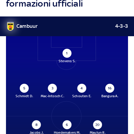
formazioni ufficiali
Cambuur
4-3-3
1
Stevens S.
5
3
4
16
Schmidt D.
Mac-Intosch C.
Schouten E.
Bangura A.
8
6
20
Jacobs J.
Hoedemakers M.
Maulun R.