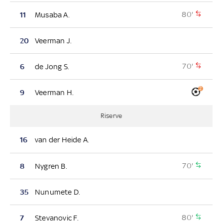
80'
11
Musaba A.
20
Veerman J.
70'
6
de Jong S.
2
9
Veerman H.
Riserve
16
van der Heide A.
70'
8
Nygren B.
35
Nunumete D.
80'
7
Stevanovic F.