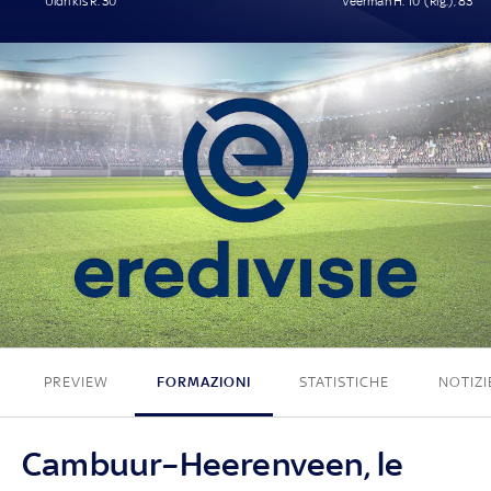
Uldrikis R. 30'
Veerman H. 10' (Rig.), 83'
1 - 2
PREVIEW
FORMAZIONI
STATISTICHE
NOTIZI
Cambuur–Heerenveen, le