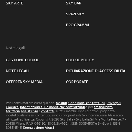
SKY ARTE
SKY BAR
SPAZI SKY
PROGRAMMI
Note legali:
GESTIONE COOKIE
COOKIE POLICY
NOTE LEGALI
DICHIARAZIONE DI ACCESSIBILITÀ
OFFERTA SKY MEDIA
CORPORATE
Per il consumatore clicca qui per i
Moduli, Condizioni contrattuali
,
Privacy &
Cookies
,
informazioni sulle modifiche contrattuali
o per
trasparenza
tariffaria
,
assistenza
e
contatti
. Tutti i marchi Sky e i diritti di proprietà
intellettuale in essi contenuti, sono di proprietà di Sky international AG e sono
utilizzati su licenza. Copyright 2026 Sky Italia - Sky Italia Srl Via Monte Penice, 7 -
20138 Milano P.IVA 04619241005. SkyTG24: ISSN 3035-1537 e SkySport: ISSN
3035-1545.
Segnalazione Abusi