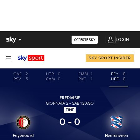
LOGIN
OFFERTE SKY
SKY SPORT INSIDER
GAE
2
UTR
0
EMM
1
FEY
0
PSV
5
CAM
0
RKC
1
HEE
0
EREDIVISIE
GIORNATA 2 - SAB 13 AGO
FINE
0 - 0
Feyenoord
Heerenveen