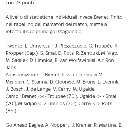
con 23 punti
A livello di statistiche individuali invece Brenet, finito
nel tabellino dei marcatori del match, mette a
referto il suo primo gol stagionale
Twente: L. Unnerstall, J. Pleguezuelo, G. Troupée, R.
Pröpper (Cap.), G. Smal, D. Rots, R. Zerrouki, M. Vlap,
M. Sadílek, D. Limnios, R. van Wolfswinkel. All: Ron
Jans
A disposizione: J. Brenet, E. van der Gouw, V.
Misidjan, C. Staring, D. Cleonise, M. Bruns, L. Everink,
J. Bosch, J. de Lange, V. Cerny, M. Ugalde.
Cambi: Brenet <-> Troupée (70'), Ugalde <-> Smal
(70'), Misidjan <-> Limnios (70'), Cerny <-> Rots
(86')
Go Ahead Eagles: A. Noppert, J. Kramer, R. Martina, B.