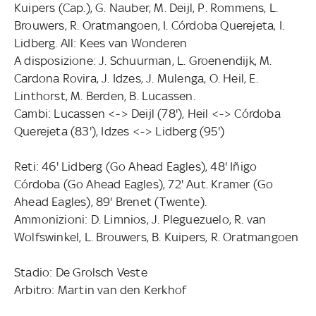
Kuipers (Cap.), G. Nauber, M. Deijl, P. Rommens, L.
Brouwers, R. Oratmangoen, I. Córdoba Querejeta, I.
Lidberg. All: Kees van Wonderen
A disposizione: J. Schuurman, L. Groenendijk, M.
Cardona Rovira, J. Idzes, J. Mulenga, O. Heil, E.
Linthorst, M. Berden, B. Lucassen.
Cambi: Lucassen <-> Deijl (78'), Heil <-> Córdoba
Querejeta (83'), Idzes <-> Lidberg (95')
Reti: 46' Lidberg (Go Ahead Eagles), 48' Iñigo
Córdoba (Go Ahead Eagles), 72' Aut. Kramer (Go
Ahead Eagles), 89' Brenet (Twente).
Ammonizioni: D. Limnios, J. Pleguezuelo, R. van
Wolfswinkel, L. Brouwers, B. Kuipers, R. Oratmangoen
Stadio: De Grolsch Veste
Arbitro: Martin van den Kerkhof