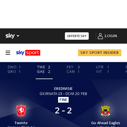
LOGIN
OFFERTE SKY
SKY SPORT INSIDER
ZWO
1
TWE
2
FEY
3
UTR
1
GRO
1
GAE
2
CAM
1
VIT
1
EREDIVISIE
GIORNATA 23 - DOM 20 FEB
FINE
2 - 2
Twente
Go Ahead Eagles