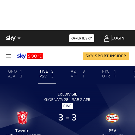
LOGIN
OFFERTE SKY
SKY SPORT INSIDER
GRO
1
TWE
3
AZ
3
RKC
1
AJA
3
PSV
3
VIT
1
UTR
1
EREDIVISIE
GIORNATA 28 - SAB 2 APR
FINE
3 - 3
Twente
PSV