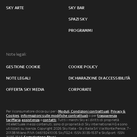
SKY ARTE
SKY BAR
SPAZI SKY
PROGRAMMI
Note legali:
GESTIONE COOKIE
COOKIE POLICY
NOTE LEGALI
DICHIARAZIONE DI ACCESSIBILITÀ
OFFERTA SKY MEDIA
CORPORATE
Per il consumatore clicca qui per i
Moduli, Condizioni contrattuali
,
Privacy &
Cookies
,
informazioni sulle modifiche contrattuali
o per
trasparenza
tariffaria
,
assistenza
e
contatti
. Tutti i marchi Sky e i diritti di proprietà
intellettuale in essi contenuti, sono di proprietà di Sky international AG e sono
utilizzati su licenza. Copyright 2026 Sky Italia - Sky Italia Srl Via Monte Penice, 7 -
20138 Milano P.IVA 04619241005. SkyTG24: ISSN 3035-1537 e SkySport: ISSN
3035-1545.
Segnalazione Abusi