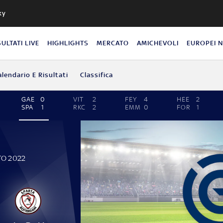
ky
SULTATI LIVE
HIGHLIGHTS
MERCATO
AMICHEVOLI
EUROPEI 
alendario E Risultati
Classifica
GAE
0
VIT
2
FEY
4
HEE
2
SPA
1
RKC
2
EMM
0
FOR
1
TO 2022