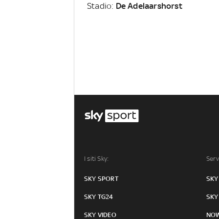
Stadio:
De Adelaarshorst
I siti Sky:
Serv
SKY SPORT
SKY
SKY TG24
SKY
SKY VIDEO
NO