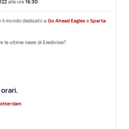
022
alle ore
16:30
.
re il mondo dedicato a
Go Ahead Eagles
e
Sparta
re le ultime news di Eredivisie?
orari.
Rotterdam