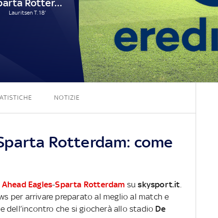
Sparta Rotterdam
Lauritsen T. 18'
0 - 1
ATISTICHE
NOTIZIE
Sparta Rotterdam: come
 Ahead Eagles
-
Sparta Rotterdam
su
skysport.it
.
ews per arrivare preparato al meglio al match e
ve dell’incontro che si giocherà allo stadio
De