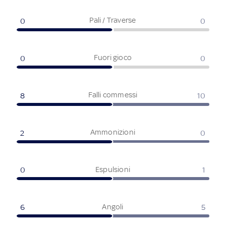
Pali / Traverse
0
0
Fuori gioco
0
0
Falli commessi
8
10
Ammonizioni
2
0
Espulsioni
0
1
Angoli
6
5