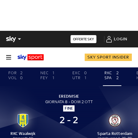
LOGIN
OFFERTE SKY
SKY SPORT INSIDER
FOR
2
NEC
1
EXC
0
RKC
2
VOL
0
FEY
1
UTR
1
SPA
2
EREDIVISIE
GIORNATA 8 - DOM 2 OTT
FINE
2 - 2
RKC Waalwijk
Sparta Rotterdam