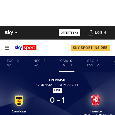
LOGIN
OFFERTE SKY
SKY SPORT INSIDER
EXC
2
NEC
3
CAM
0
GRO
4
AZ
1
GAE
3
TWE
1
PSV
2
EREDIVISIE
GIORNATA 11 - DOM 23 OTT
FINE
0 - 1
Cambuur
Twente