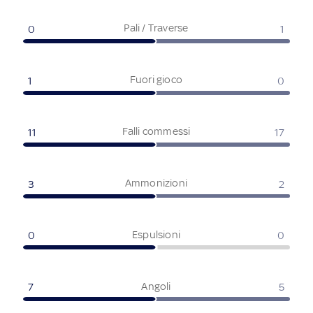
Pali / Traverse
0
1
Fuori gioco
1
0
Falli commessi
11
17
Ammonizioni
3
2
Espulsioni
0
0
Angoli
7
5